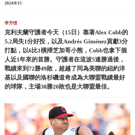
2024/8/15
李升愷
克利夫蘭守護者今天（15日）靠著Alex Cobb的
5.2局失1分好投，以及Andrés Giménez貢獻3分
打點，以6比1橫掃芝加哥小熊，Cobb也拿下個
人近1年來的首勝。守護者在這波5連勝過後，
戰績來到72勝49敗，超越了同為美聯的紐約洋
基以及國聯的洛杉磯道奇成為大聯盟戰績最好
的球隊，主場38勝20敗也是大聯盟最佳。