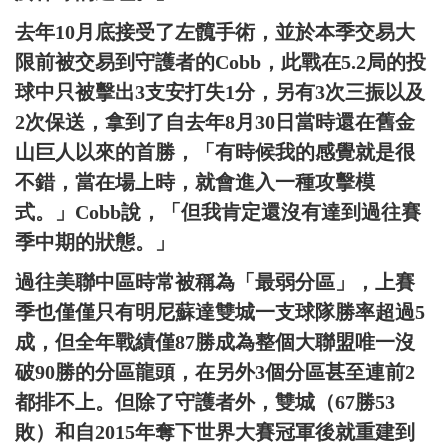
去年10月底接受了左髖手術，並於本季交易大
限前被交易到守護者的Cobb，此戰在5.2局的投
球中只被擊出3支安打失1分，另有3次三振以及
2次保送，拿到了自去年8月30日當時還在舊金
山巨人以來的首勝，「有時候我的感覺就是很
不錯，當在場上時，就會進入一種攻擊模
式。」Cobb說，「但我肯定還沒有達到過往賽
季中期的狀態。」
過往美聯中區時常被稱為「最弱分區」，上賽
季也僅僅只有明尼蘇達雙城一支球隊勝率超過5
成，但全年戰績僅87勝成為整個大聯盟唯一沒
破90勝的分區龍頭，在另外3個分區甚至連前2
都排不上。但除了守護者外，雙城（67勝53
敗）和自2015年奪下世界大賽冠軍後就重建到