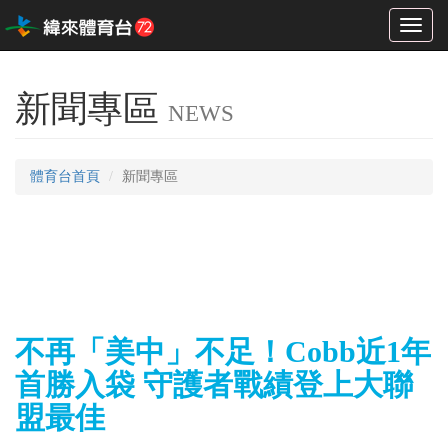
Toggl
naviga
新聞專區
NEWS
體育台首頁
新聞專區
不再「美中」不足！Cobb近1年
首勝入袋 守護者戰績登上大聯
盟最佳