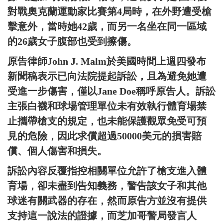
對戰奧克蘭運動家比賽第4局時，在外野遭受槍
擊意外，當時她42歲，而另一名坐在同一區域
的26歲女子腹部也受到擦傷。
原告律師John J. Malm於美國時間上週四發布
新聞稿表示已向法院提起訴訟，且為避免她遭
受進一步傷害，僅以Jane Doe稱呼原告人。訴訟
主張白襪和球場管理單位未有效執行體育場禁
止攜帶槍支的規定，也未能保護觀眾免受可預
見的危險，因此求償超過50000美元的損害賠
償、個人傷害和損失。
訴訟內容反覆指控相關單位允許了槍支進入體
育場，卻未盡到告知義務，警告該女子和其他
球迷有關武器的存在，然而原告方並沒有提供
支持這一說法的證據，而芝加哥警局發言人