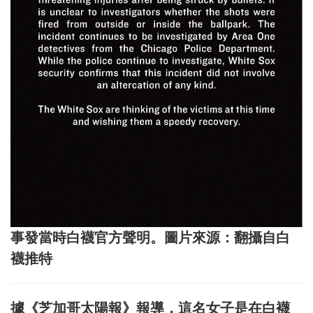
事發當時白襪官方聲明。圖片來源：翻攝自白
襪推特
據《芝加哥太陽報》報導，這名女子是在白襪