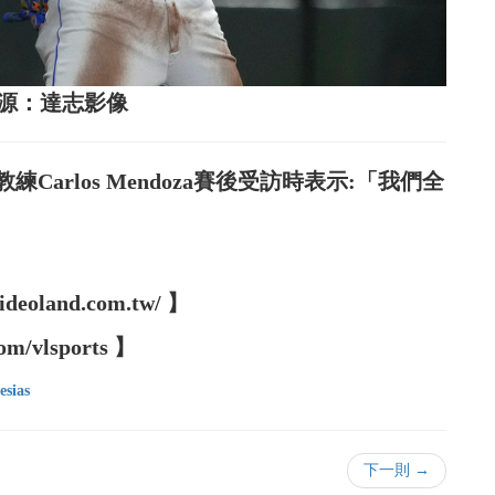
圖片來源：達志影像
arlos Mendoza賽後受訪時表示:「我們全
oland.com.tw/ 】
m/vlsports 】
esias
下一則 →