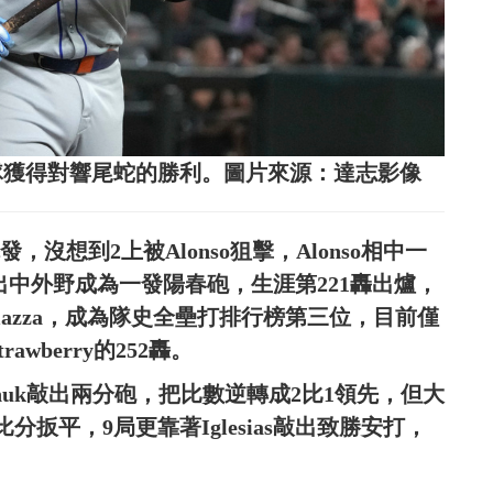
助球隊獲得對響尾蛇的勝利。圖片來源：達志影像
發，沒想到2上被Alonso狙擊，Alonso相中一
扛出中外野成為一發陽春砲，生涯第221轟出爐，
 Piazza，成為隊史全壘打排行榜第三位，目前僅
trawberry的252轟。
ichuk敲出兩分砲，把比數逆轉成2比1領先，但大
再將比分扳平，9局更靠著Iglesias敲出致勝安打，