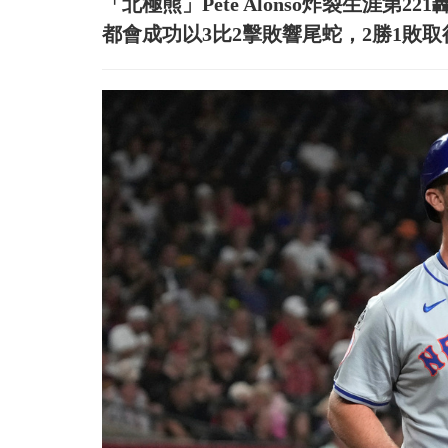
「北極熊」Pete Alonso炸裂生涯第221
都會成功以3比2擊敗響尾蛇，2勝1敗