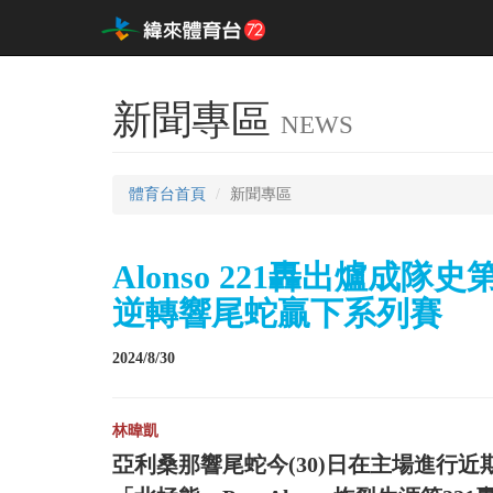
新聞專區
NEWS
體育台首頁
新聞專區
Alonso 221轟出爐成隊史
逆轉響尾蛇贏下系列賽
2024/8/30
林暐凱
亞利桑那響尾蛇今(30)日在主場進行