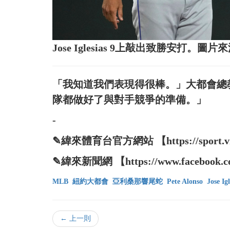
Jose Iglesias 9上敲出致勝安打。
「我知道我們表現得很棒。」大都會總教練C
隊都做好了與對手競爭的準備。」
-
✎緯來體育台官方網站 【https://sport.vide
✎緯來新聞網 【https://www.facebook.co
MLB
紐約大都會
亞利桑那響尾蛇
Pete Alonso
Jose Igl
← 上一則