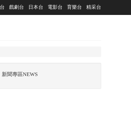
台
戲劇台
日本台
電影台
育樂台
精采台
新聞專區NEWS