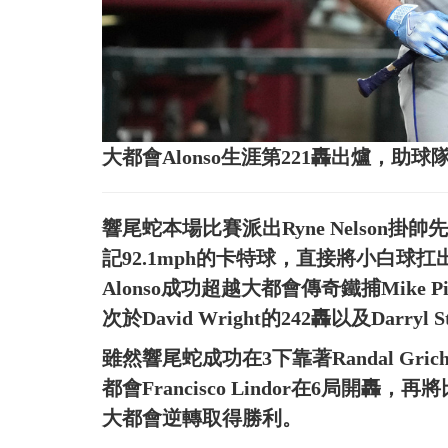
大都會Alonso生涯第221轟出爐，
響尾蛇本場比賽派出Ryne Nelson掛帥先
記92.1mph的卡特球，直接將小白球
Alonso成功超越大都會傳奇鐵捕Mike
次於David Wright的242轟以及Darryl S
雖然響尾蛇成功在3下靠著Randal Gr
都會Francisco Lindor在6局開轟，
大都會逆轉取得勝利。