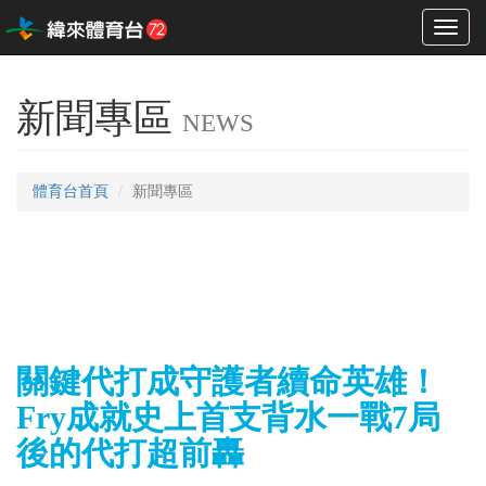
Toggl
naviga
新聞專區
NEWS
體育台首頁
新聞專區
關鍵代打成守護者續命英雄！
Fry成就史上首支背水一戰7局
後的代打超前轟