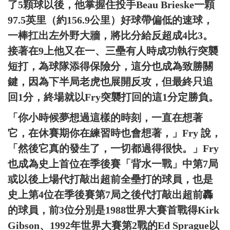
了5顆球以後，他掌握住投手Beau Brieske一顆
97.5英里（約156.9公里）好球帶偏低的速球，
一棒扛出左外野大牆，將比分給反超成4比3。
接著在9上他又在一、三壘有人時成功執行突襲
短打，為球隊添得保險分，這分也成為致勝關
鍵，因為下半局老虎也展開反攻，但最終只追
回1分，終場就以Fry突襲打回的這1分定勝負。
「你小時候夢想過這樣的時刻，一直在想著
它，在休賽期你在練習時也會想著，」Fry 說，
「然後它真的發生了，一切都過得很快。」Fry
也成為史上首位在季後賽「背水一戰」中第7局
或以後上場代打敲出超前全壘打的球員，也是
史上第4位在季後賽第7局之後代打敲出超前轟
的球員，前3位分別是1988世界大賽首戰得Kirk
Gibson、1992年世界大賽第2戰的Ed Sprague以