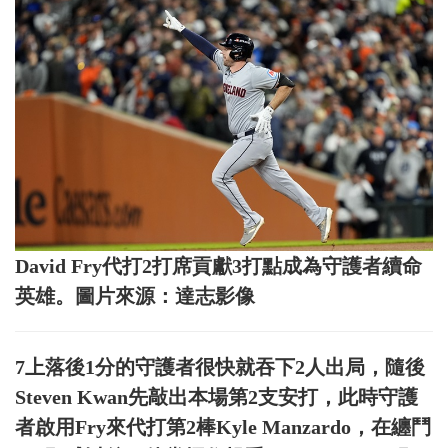
David Fry代打2打席貢獻3打點成為守護者續命
英雄。圖片來源：達志影像
7上落後1分的守護者很快就吞下2人出局，隨後
Steven Kwan先敲出本場第2支安打，此時守護
者啟用Fry來代打第2棒Kyle Manzardo，在纏鬥