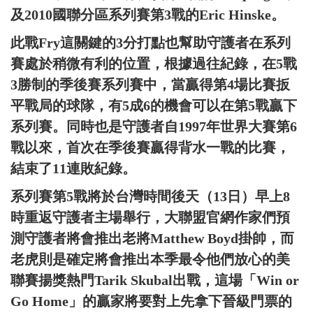
及2010國聯分區系列賽第3戰的Eric Hinske。
此戰Fry這關鍵的3分打點也幫助守護者在系列
賽處於稍微有利的位置，根據過往紀錄，在5戰
3勝制的季後賽系列賽中，當贏得第4場比賽扳
平戰局的球隊，有5成6的機會可以在第5戰贏下
系列賽。同時也是守護者自1997年世界大賽第6
戰以來，首次在季後賽贏得背水一戰的比賽，
結束了11連敗紀錄。
系列賽第5戰將於台灣時間後天（13日）早上8
時重返守護者主場舉行，大聯盟官網作家們預
測守護者將會推出老將Matthew Boyd掛帥，而
老虎則是確定將會推出本季最令他們放心的美
聯賽揚獎熱門Tarik Skubal出戰，這場「Win or
Go Home」的贏家將要對上先拿下晉級門票的