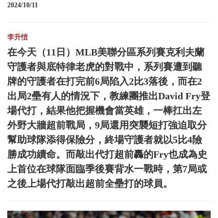
2024/10/11
李升愷
在今天（11日）MLB美聯分區系列賽克利夫蘭
守護者與底特律老虎的對戰中，系列賽遭到聽
牌的守護者在打完前6局陷入2比3落後，而在2
出局2壘有人的情況下，教練團推出David Fry登
場代打，結果他把握機會當英雄，一棒扛出左
外野大牆超前戰局，9局還用突襲短打強迫取分
幫助球隊添得保險分，終場守護者就以5比4險
勝成功續命。而敲出代打超前轟的Fry也成為史
上首位在球隊面臨季後賽背水一戰時，第7局或
之後上場代打敲出超前全壘打的球員。