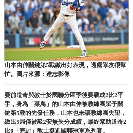
山本由伸關鍵第5戰繳出好表現，透露隊友很幫
忙。圖片來源：達志影像
賽前道奇與教士於國聯分區季後賽戰成2比2平
手，身為「菜鳥」的山本由伸被教練團賦予關
鍵第5戰的先發任務，山本也未讓教練團失望，
繳出5局僅被敲2安無失分成績，最終幫助道奇2
比0「完封」教士挺進國聯冠軍系列賽。