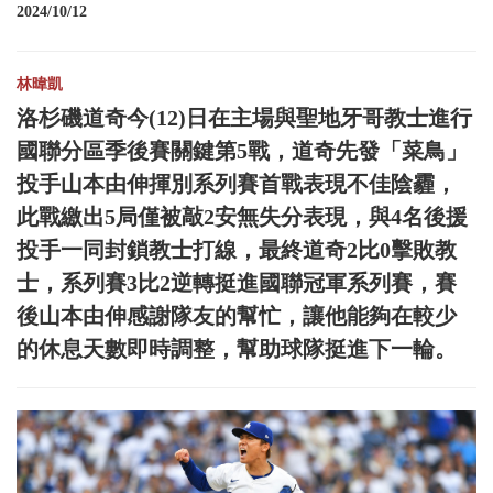
2024/10/12
林暐凱
洛杉磯道奇今(12)日在主場與聖地牙哥教士進行
國聯分區季後賽關鍵第5戰，道奇先發「菜鳥」
投手山本由伸揮別系列賽首戰表現不佳陰霾，
此戰繳出5局僅被敲2安無失分表現，與4名後援
投手一同封鎖教士打線，最終道奇2比0擊敗教
士，系列賽3比2逆轉挺進國聯冠軍系列賽，賽
後山本由伸感謝隊友的幫忙，讓他能夠在較少
的休息天數即時調整，幫助球隊挺進下一輪。