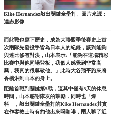
Kike Hernandez敲出關鍵全壘打。圖片來源：
達志影像
而此戰也寫下歷史，成為大聯盟季後賽史上首
次兩隊先發投手皆為日本人的紀錄，談到能夠
與達比修有對決，山本表示:「能夠在這場精彩
比賽中與他同場登板，我個人感覺到非常高
興，我真的很尊敬他。」此時大谷翔平跑來將
香檳淋到山本的身上。
距離首戰到關鍵第5戰，這其中僅有5天的休息
時間，山本感謝隊友的鼓勵，同時也「爆
料」，敲出關鍵全壘打的Kike Hernandez其實
在作客教士時有約他出來喝咖啡，兩人聊了近