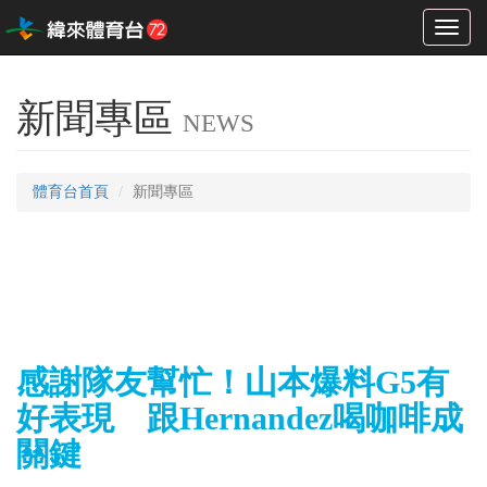
Toggl
naviga
新聞專區
NEWS
體育台首頁
新聞專區
感謝隊友幫忙！山本爆料G5有
好表現 跟Hernandez喝咖啡成
關鍵