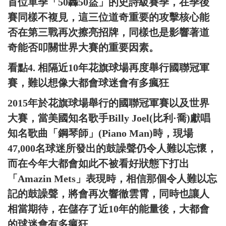
首位單季「50轟50盜」的史詩級賽季，在季後
賽同樣不複見，這三位道奇重要的攻擊核心能
否在第三戰再次擦亮招牌，同樣也是影響著道
奇能否叩關世界大賽的重要因素。
看點4. 相隔近10年花旗球場再度舉行國聯冠軍
賽，難以想像大都會球迷會有多瘋狂
2015年於花旗球場舉行的國聯冠軍賽以及世界
大賽，當美國知名歌手Billy Joel(比利·喬)獻唱
知名歌曲「鋼琴師」(Piano Man)時，現場
47,000名球迷所發出的鼓譟聲仍令人難以忘懷，
而在今年大都會如此不被看好狀態下打出
「Amazin Mets」表現時，相信那個令人難以忘
記的鼓譟聲，將會再次響徹雲霄，同時也讓人
相當期待，在儲存了近10年的能量後，大都會
的球迷會有多瘋狂。