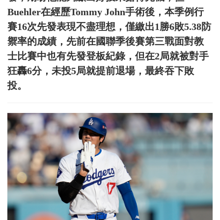
Buehler在經歷Tommy John手術後，本季例行
賽16次先發表現不盡理想，僅繳出1勝6敗5.38防
禦率的成績，先前在國聯季後賽第三戰面對教
士比賽中也有先發登板紀錄，但在2局就被對手
狂轟6分，未投5局就提前退場，最終吞下敗
投。