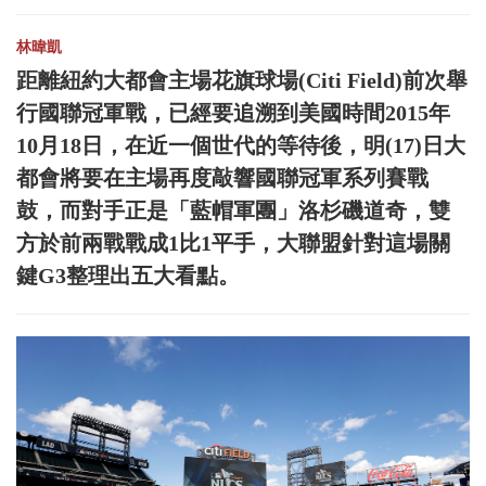
林暐凱
距離紐約大都會主場花旗球場(Citi Field)前次舉
行國聯冠軍戰，已經要追溯到美國時間2015年
10月18日，在近一個世代的等待後，明(17)日大
都會將要在主場再度敲響國聯冠軍系列賽戰
鼓，而對手正是「藍帽軍團」洛杉磯道奇，雙
方於前兩戰戰成1比1平手，大聯盟針對這場關
鍵G3整理出五大看點。