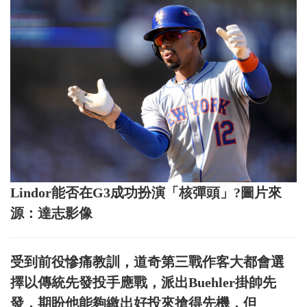
Lindor能否在G3成功扮演「核彈頭」?圖片來
源：達志影像
受到前役慘痛教訓，道奇第三戰作客大都會選
擇以傳統先發投手應戰，派出Buehler掛帥先
發，期盼他能夠繳出好投來搶得先機，但