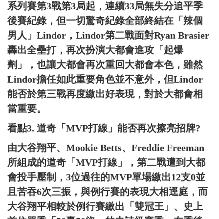
系列賽第3戰第3局起，連續33局無失分追平季
後賽紀錄，但一切驚奇紀錄全部終結在「辣個
男人」Lindor，Lindor第二戰面對Ryan Brasier
轟出全壘打，再次扮演大都會進攻「起爆
劑」，也讓大都會再次重回大都會本色，雖然
Lindor擔任如此重要角色並不意外，但Lindor
能否於第三戰再度繳出好表現，對於大都會相
當重要。
看點3. 道奇「MVP打線」能否再次擦亮招牌?
由大谷翔平、Mookie Betts、Freddie Freeman
所組成的道奇「MVP打線」，第二戰遭到大都
會投手壓制，3位過往的MVP單場繳出12支0並
且苦吞6次三振，與例行賽的表現大相逕庭，而
大谷翔平相較於例行賽繳出「雙冠王」、史上