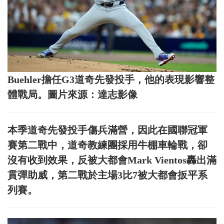
Buehler擔任G3道奇先發投手，他的表現影響整
體戰局。圖片來源：達志影像
本季道奇先發投手傷兵滿營，因此在國聯冠軍
賽第二戰中，道奇教練團採用牛棚車輪戰，卻
沒有收到效果，反被大都會Mark Vientos轟出滿
貫彈助威，第二戰於主場3比7被大都會扳平系
列賽。