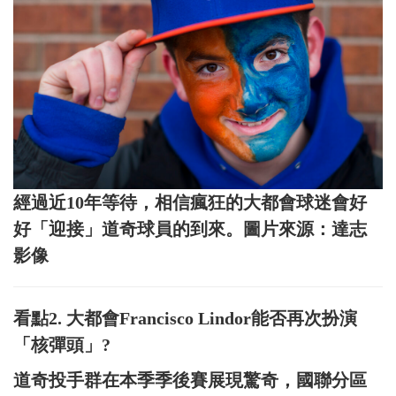
經過近10年等待，相信瘋狂的大都會球迷會好
好「迎接」道奇球員的到來。圖片來源：達志
影像
看點2. 大都會Francisco Lindor能否再次扮演
「核彈頭」?
道奇投手群在本季季後賽展現驚奇，國聯分區