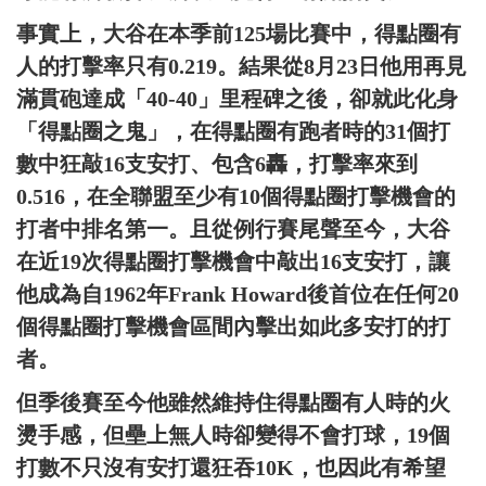
事實上，大谷在本季前125場比賽中，得點圈有
人的打擊率只有0.219。結果從8月23日他用再見
滿貫砲達成「40-40」里程碑之後，卻就此化身
「得點圈之鬼」，在得點圈有跑者時的31個打
數中狂敲16支安打、包含6轟，打擊率來到
0.516，在全聯盟至少有10個得點圈打擊機會的
打者中排名第一。且從例行賽尾聲至今，大谷
在近19次得點圈打擊機會中敲出16支安打，讓
他成為自1962年Frank Howard後首位在任何20
個得點圈打擊機會區間內擊出如此多安打的打
者。
但季後賽至今他雖然維持住得點圈有人時的火
燙手感，但壘上無人時卻變得不會打球，19個
打數不只沒有安打還狂吞10K，也因此有希望