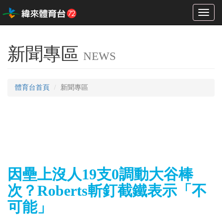
Toggl
naviga
新聞專區
NEWS
體育台首頁
新聞專區
因壘上沒人19支0調動大谷棒
次？Roberts斬釘截鐵表示「不
可能」