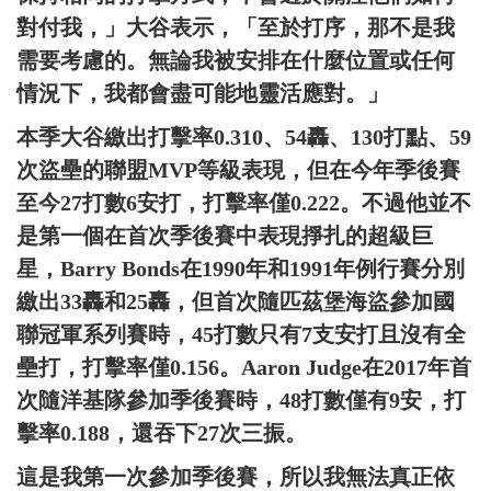
對付我，」大谷表示，「至於打序，那不是我
需要考慮的。無論我被安排在什麼位置或任何
情況下，我都會盡可能地靈活應對。」
本季大谷繳出打擊率0.310、54轟、130打點、59
次盜壘的聯盟MVP等級表現，但在今年季後賽
至今27打數6安打，打擊率僅0.222。不過他並不
是第一個在首次季後賽中表現掙扎的超級巨
星，Barry Bonds在1990年和1991年例行賽分別
繳出33轟和25轟，但首次隨匹茲堡海盜參加國
聯冠軍系列賽時，45打數只有7支安打且沒有全
壘打，打擊率僅0.156。Aaron Judge在2017年首
次隨洋基隊參加季後賽時，48打數僅有9安，打
擊率0.188，還吞下27次三振。
這是我第一次參加季後賽，所以我無法真正依