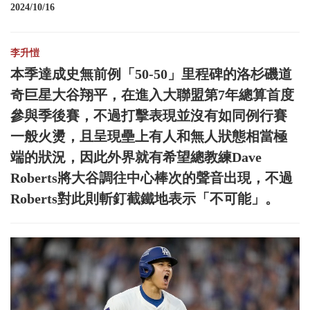
2024/10/16
李升愷
本季達成史無前例「50-50」里程碑的洛杉磯道
奇巨星大谷翔平，在進入大聯盟第7年總算首度
參與季後賽，不過打擊表現並沒有如同例行賽
一般火燙，且呈現壘上有人和無人狀態相當極
端的狀況，因此外界就有希望總教練Dave
Roberts將大谷調往中心棒次的聲音出現，不過
Roberts對此則斬釘截鐵地表示「不可能」。