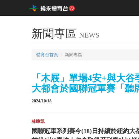
新聞專區
NEWS
體育台首頁
新聞專區
「木屐」單場4安+與大谷
大都會於國聯冠軍賽「聽
2024/10/18
林暐凱
國聯冠軍系列賽今(18)日持續於紐約大都會