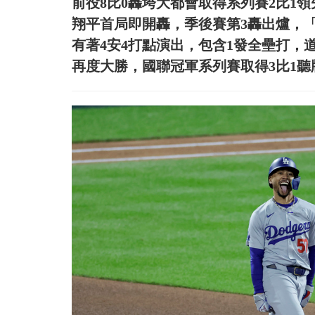
前役8比0轟垮大都會取得系列賽2比1
翔平首局即開轟，季後賽第3轟出爐，「木屐
有著4安4打點演出，包含1發全壘打，道
再度大勝，國聯冠軍系列賽取得3比1聽