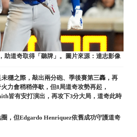
，助道奇取得「聽牌」。圖片來源：達志影像
ton立足未穩之際，敲出兩分砲、季後賽第三轟，再
奇火力會稍稍停歇，但8局道奇攻勢再起，
Will Smith皆有安打演出，再攻下3分大局，道奇此時
Edgardo Henriquez依舊成功守護道奇