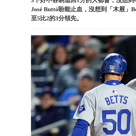
3下好不容易追回1分的大都會，沒想到4
José Buttó盼能止血，沒想到「木屐
至5比2的3分領先。