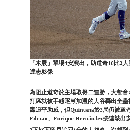
「木屐」單場4安演出，助道奇10比2
達志影像
為阻止道奇於主場取得二連勝，大都會G4推
打席就被手感逐漸加溫的大谷轟出全壘打提振
轟追平助威，但Quintana於3局仍被
Edman、Enrique Hernández