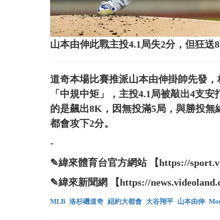
山本由伸此戰主投4.1局失2分，但狂
道奇本場比賽推派山本由伸掛帥先發，
「中規中矩」，主投4.1局被敲出4支安打
的是飆出8K，因無投滿5局，與勝投
都會攻下2分。
-
✎緯來體育台官方網站 【https://sport.vide
✎緯來新聞網 【https://news.videoland.
MLB
洛杉磯道奇
紐約大都會
大谷翔平
山本由伸
Moo