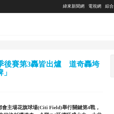
緯來新聞網
電視網
綜合
季後賽第3轟皆出爐 道奇轟垮
牌」
主場花旗球場(Citi Field)舉行關鍵第4戰，