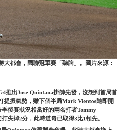
大勝大都會，國聯冠軍賽「聽牌」。圖片來源：
出Jose Quintana掛帥先發，沒想到首局首
氣勢，雖下個半局Mark Vientos隨即開
道奇季後賽狀況相當好的兩名打者Tommy
接連敲出安打失掉2分，此時道奇已取得3比1領先。