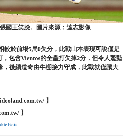
送8張國王笑臉。圖片來源：達志影像
相較於前場5局0失分，此戰山本表現可說僅是
，包含Vientos的全壘打失掉2分，但令人驚豔
無緣，後續道奇由牛棚接力守成，此戰就僅讓大
oland.com.tw/ 】
com.tw/ 】
kie Betts