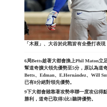
「木屐」、大谷於此戰皆有全壘打表現
6局Betts趁著大都會換上Phil Ma
幫道奇擴大領先優勢至5分，原以為道
Betts、Edman、E.Hernández、
已有8分絕對領先優勢。
9下大都會雖靠著攻勢串聯一度攻佔得點圈，但
勝利，道奇已取得3比1聽牌優勢。