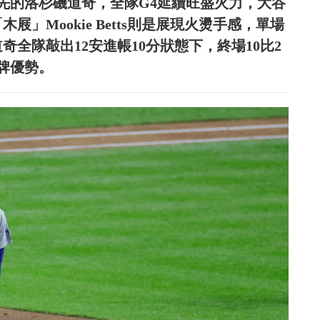
領先的洛杉磯道奇，全隊G4延續旺盛火力，大谷
」Mookie Betts則是展現火燙手感，單場
奇全隊敲出12安進帳10分狀態下，終場10比2
牌優勢。