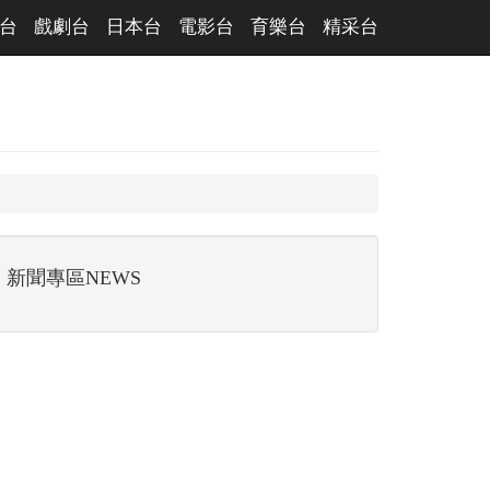
台
戲劇台
日本台
電影台
育樂台
精采台
新聞專區NEWS