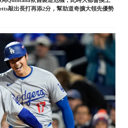
局Quintana依舊製造危機，此時大都會換上
」Betts敲出長打再添2分，幫助道奇擴大領先優勢