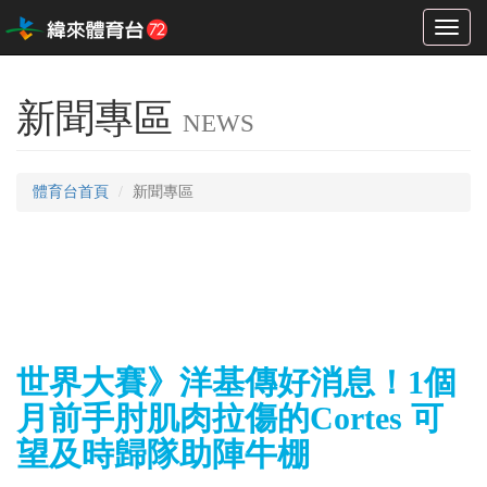
Toggl
naviga
新聞專區
NEWS
體育台首頁
新聞專區
世界大賽》洋基傳好消息！1個
月前手肘肌肉拉傷的Cortes 可
望及時歸隊助陣牛棚