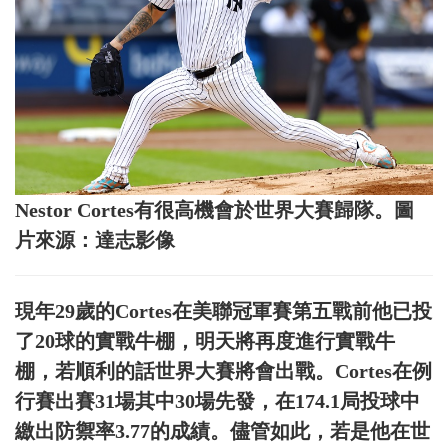
Nestor Cortes有很高機會於世界大賽歸隊。圖
片來源：達志影像
現年29歲的Cortes在美聯冠軍賽第五戰前他已投
了20球的實戰牛棚，明天將再度進行實戰牛
棚，若順利的話世界大賽將會出戰。Cortes在例
行賽出賽31場其中30場先發，在174.1局投球中
繳出防禦率3.77的成績。儘管如此，若是他在世