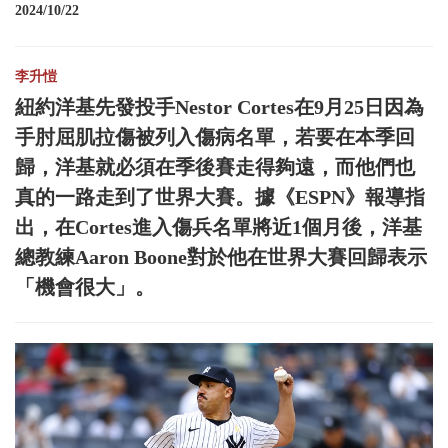
2024/10/22
李升愷
紐約洋基先發投手Nestor Cortes在9月25日因為
手肘屈肌拉傷被列入傷病名單，若要在本季回
歸，洋基就必須在季後賽走得夠遠，而他們也
真的一路走到了世界大賽。據《ESPN》報導指
出，在Cortes進入傷兵名單將近1個月後，洋基
總教練Aaron Boone對於他在世界大賽回歸表示
「機會很大」。