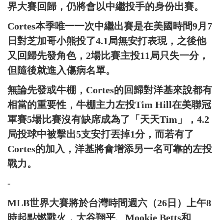
界大賽回歸，仍將會以中繼投手的身份出賽。
Cortes本季唯一一次中繼出賽是在美國時間9月7
日對芝加哥小熊投了4.1局無安打表現，之後他
又回歸先發角色，2場比賽主投11局只失一分，
但隨後就進入傷病名單。
無論先發或牛棚，Cortes的回歸對洋基來說都有
相當的重要性，牛棚主力左投Tim Hill在美聯冠
軍賽5場比賽沒有缺席成為了「天天Tim」，4.2
局投球中被擊出5支安打丟掉1分，而若有了
Cortes的加入，洋基將會增添另一名可靠的左投
戰力。
-
MLB世界大賽將於台灣時間週六（26日）上午8
時起點燃戰火，大谷翔平、Mookie Betts和