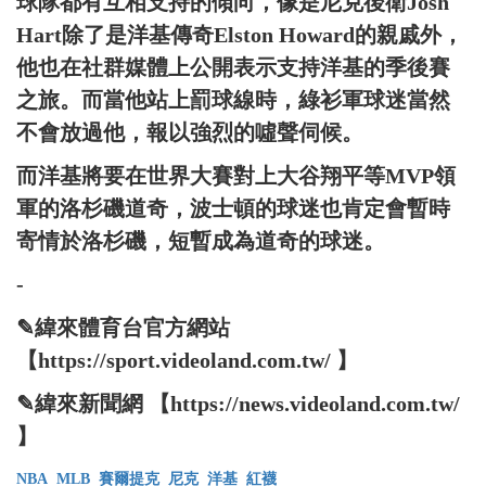
球隊都有互相支持的傾向，像是尼克後衛Josh
Hart除了是洋基傳奇Elston Howard的親戚外，
他也在社群媒體上公開表示支持洋基的季後賽
之旅。而當他站上罰球線時，綠衫軍球迷當然
不會放過他，報以強烈的噓聲伺候。
而洋基將要在世界大賽對上大谷翔平等MVP領
軍的洛杉磯道奇，波士頓的球迷也肯定會暫時
寄情於洛杉磯，短暫成為道奇的球迷。
-
✎緯來體育台官方網站
【https://sport.videoland.com.tw/ 】
✎緯來新聞網 【https://news.videoland.com.tw/
】
NBA
MLB
賽爾提克
尼克
洋基
紅襪