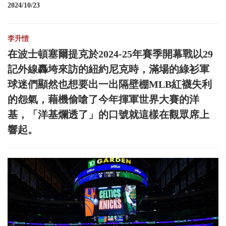
2024/10/23
李升愷
在波士頓塞爾提克於2024-25年賽季開幕戰以29
記外線轟垮來訪的紐約尼克時，滿場的綠衫軍
球迷們顯然也想要出一出隔壁棚MLB紅襪失利
的怨氣，藉機偷嗆了今年揮軍世界大賽的洋
基，「洋基爛透了」的口號就這樣在觀眾席上
響起。