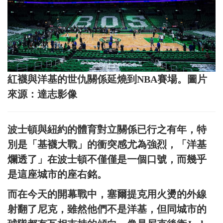
紅襪與洋基的世仇關係延燒到NBA賽場。圖片
來源：達志影像
波士頓與紐約的體育對立關係已行之有年，特
別是「基襪大戰」的衝突感尤為強烈，「洋基
爛透了」在波士頓不僅僅是一個口號，而幾乎
是這座城市的座右銘。
而在今天的開幕戰中，塞爾提克用火燙的外線
射翻了尼克，雖然他們不是洋基，但同城市的