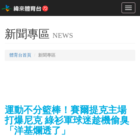
Toggl
naviga
新聞專區
NEWS
體育台首頁
新聞專區
運動不分籃棒！賽爾提克主場
打爆尼克 綠衫軍球迷趁機偷臭
「洋基爛透了」