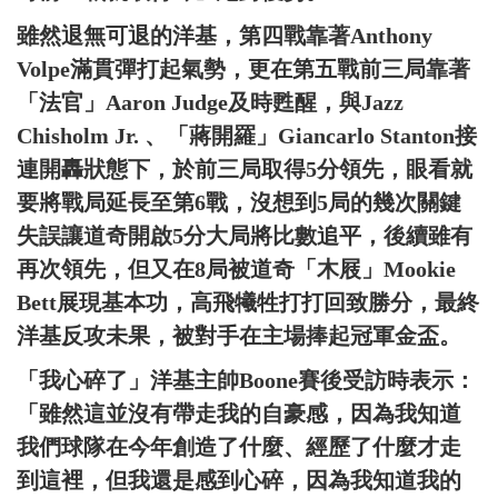
雖然退無可退的洋基，第四戰靠著Anthony
Volpe滿貫彈打起氣勢，更在第五戰前三局靠著
「法官」Aaron Judge及時甦醒，與Jazz
Chisholm Jr. 、「蔣開羅」Giancarlo Stanton接
連開轟狀態下，於前三局取得5分領先，眼看就
要將戰局延長至第6戰，沒想到5局的幾次關鍵
失誤讓道奇開啟5分大局將比數追平，後續雖有
再次領先，但又在8局被道奇「木屐」Mookie
Bett展現基本功，高飛犧牲打打回致勝分，最終
洋基反攻未果，被對手在主場捧起冠軍金盃。
「我心碎了」洋基主帥Boone賽後受訪時表示：
「雖然這並沒有帶走我的自豪感，因為我知道
我們球隊在今年創造了什麼、經歷了什麼才走
到這裡，但我還是感到心碎，因為我知道我的