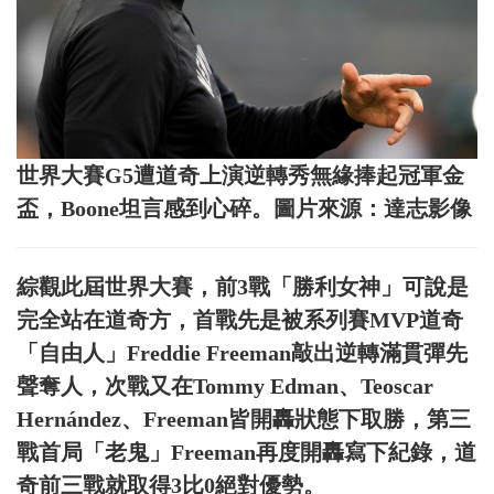
世界大賽G5遭道奇上演逆轉秀無緣捧起冠軍金
盃，Boone坦言感到心碎。圖片來源：達志影像
綜觀此屆世界大賽，前3戰「勝利女神」可說是
完全站在道奇方，首戰先是被系列賽MVP道奇
「自由人」Freddie Freeman敲出逆轉滿貫彈先
聲奪人，次戰又在Tommy Edman、Teoscar
Hernández、Freeman皆開轟狀態下取勝，第三
戰首局「老鬼」Freeman再度開轟寫下紀錄，道
奇前三戰就取得3比0絕對優勢。