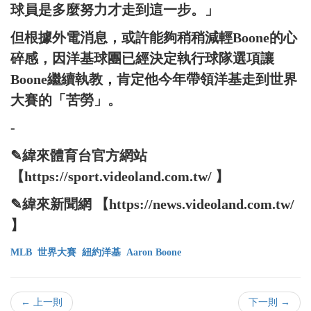
球員是多麼努力才走到這一步。」
但根據外電消息，或許能夠稍稍減輕Boone的心
碎感，因洋基球團已經決定執行球隊選項讓
Boone繼續執教，肯定他今年帶領洋基走到世界
大賽的「苦勞」。
-
✎緯來體育台官方網站
【https://sport.videoland.com.tw/ 】
✎緯來新聞網 【https://news.videoland.com.tw/
】
MLB
世界大賽
紐約洋基
Aaron Boone
← 上一則
下一則 →