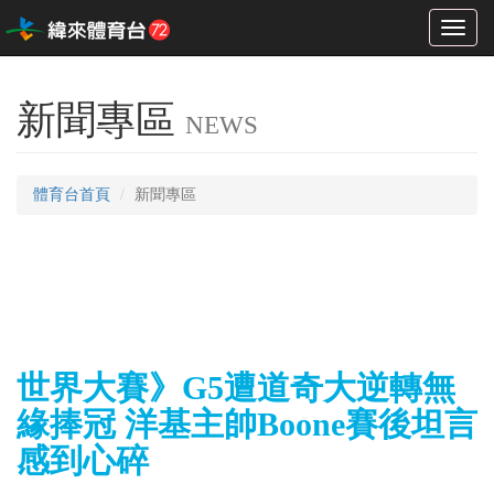
Toggl
naviga
新聞專區
NEWS
體育台首頁
新聞專區
世界大賽》G5遭道奇大逆轉無
緣捧冠 洋基主帥Boone賽後坦言
感到心碎