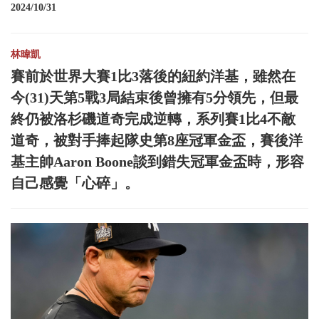
2024/10/31
林暐凱
賽前於世界大賽1比3落後的紐約洋基，雖然在
今(31)天第5戰3局結束後曾擁有5分領先，但最
終仍被洛杉磯道奇完成逆轉，系列賽1比4不敵
道奇，被對手捧起隊史第8座冠軍金盃，賽後洋
基主帥Aaron Boone談到錯失冠軍金盃時，形容
自己感覺「心碎」。