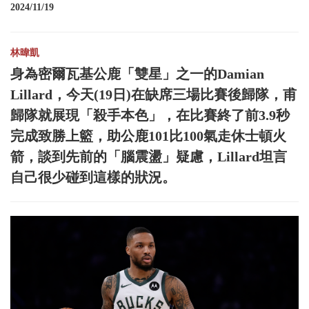
2024/11/19
林暐凱
身為密爾瓦基公鹿「雙星」之一的Damian
Lillard，今天(19日)在缺席三場比賽後歸隊，甫
歸隊就展現「殺手本色」，在比賽終了前3.9秒
完成致勝上籃，助公鹿101比100氣走休士頓火
箭，談到先前的「腦震盪」疑慮，Lillard坦言
自己很少碰到這樣的狀況。