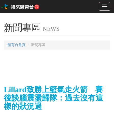
Toggl
naviga
新聞專區
NEWS
體育台首頁
新聞專區
Lillard致勝上籃氣走火箭 賽
後談腦震盪歸隊：過去沒有這
樣的狀況過