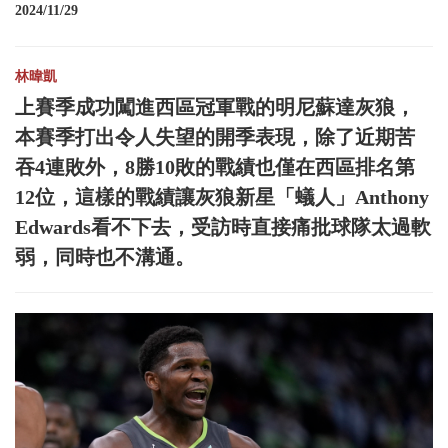
2024/11/29
林暐凱
上賽季成功闖進西區冠軍戰的明尼蘇達灰狼，
本賽季打出令人失望的開季表現，除了近期苦
吞4連敗外，8勝10敗的戰績也僅在西區排名第
12位，這樣的戰績讓灰狼新星「蟻人」Anthony
Edwards看不下去，受訪時直接痛批球隊太過軟
弱，同時也不溝通。