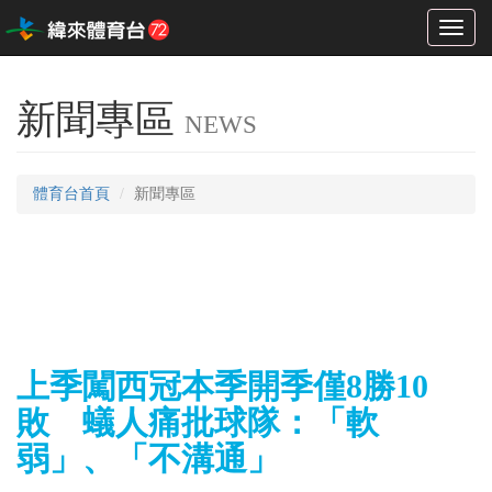
Toggl
naviga
新聞專區
NEWS
體育台首頁
新聞專區
上季闖西冠本季開季僅8勝10
敗 蟻人痛批球隊：「軟
弱」、「不溝通」