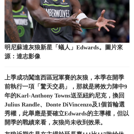
明尼蘇達灰狼新星「蟻人」Edwards。圖片來
源：達志影像
上季成功闖進西區冠軍賽的灰狼，本季在開季
前執行一項「驚天交易」，那就是將效力陣中9
年的Karl-Anthony Towns送至紐約尼克，換回
Julius Randle、Donte DiVincenzo及1個首輪選
秀權，此舉應是要確立Edwards的主導權，但以
開季的戰績來看，灰狼尚未收到效果。