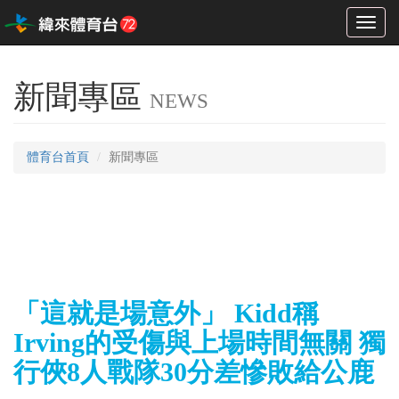
Toggl
naviga
新聞專區
NEWS
體育台首頁
新聞專區
「這就是場意外」 Kidd稱
Irving的受傷與上場時間無關 獨
行俠8人戰隊30分差慘敗給公鹿