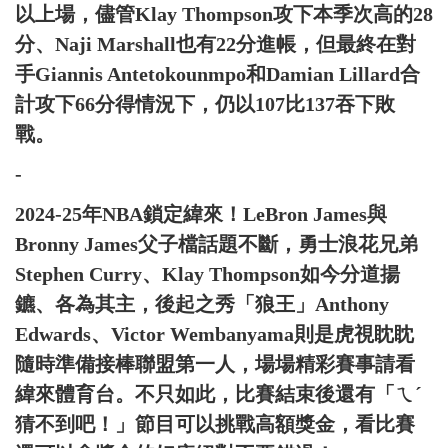
以上場，儘管Klay Thompson攻下本季次高的28
分、Naji Marshall也有22分進帳，但最終在對
手Giannis Antetokounmpo和Damian Lillard合
計攻下66分得情況下，仍以107比137吞下敗
戰。
-
2024-25年NBA鎖定緯來！LeBron James與
Bronny James父子檔話題不斷，勇士浪花兄弟
Stephen Curry、Klay Thompson如今分道揚
鑣、各為其主，後起之秀「狼王」Anthony
Edwards、Victor Wembanyama則是虎視眈眈
隨時準備接棒聯盟第一人，場場精彩賽事請看
緯來體育台。不只如此，比賽結束後還有「ㄟˊ
猜不到吧！」節目可以挑戰高額獎金，看比賽