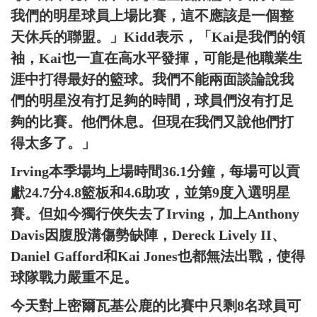
我們的明星球員上場比賽，這不應該是一個整
天休兵的聯盟。」Kidd表示，「Kai是我們的領
袖，Kai也一直在高水平發揮，可能是他職業生
涯中打得最好的籃球。我們不能兩面談論說我
們的明星沒有打足夠的時間，球員們沒有打足
夠的比賽。他們休息。但現在我們又說他們打
得太多了。」
Irving本季場均上場時間36.1分鐘，每場可以貢
獻24.7分4.8籃板和4.6助攻，並第9度入選明星
賽。但如今獨行俠失去了Irving，加上Anthony
Davis因腹股溝傷勢缺陣，Dereck Lively II、
Daniel Gafford和Kai Jones也都無法出戰，使得
球隊戰力嚴重不足。
今天對上密爾瓦基公鹿的比賽中只剩8名球員可