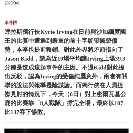
2025/3/6
李升愷
達拉斯獨行俠Kyrie Irving在日前與沙加緬度國
王的比賽中遭遇到嚴重的前十字韌帶撕裂傷
勢，本季也提前報銷。對此外界將矛頭指向了
Jason Kidd，認為近10場平均讓Irving上場39.3
分鐘是造成這起事件的主因。不過Kidd對此提
出反駁，認為Irving的受傷純屬意外，兩者有關
聯的說法與報導是陰謀論。而獨行俠在人員捉
襟見肘的情況下，今天（6日）對上密爾瓦基公
鹿的比賽靠「8人戰隊」撐完全場，最終以107
比137吞下慘敗。