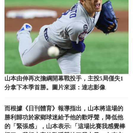
山本由伸再次擔綱開幕戰投手，主投5局僅失1
分拿下本季首勝。圖片來源：達志影像
而根據《日刊體育》報導指出，山本將這場的
勝利歸功於家鄉球迷給予他的歡呼聲，降低他
的「緊張感」，山本表示:「這場比賽我感覺棒