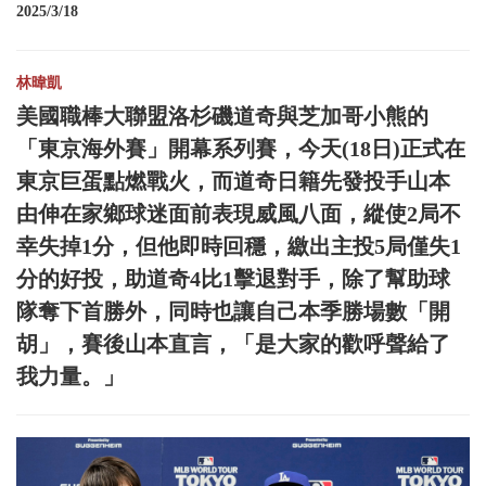
2025/3/18
林暐凱
美國職棒大聯盟洛杉磯道奇與芝加哥小熊的
「東京海外賽」開幕系列賽，今天(18日)正式在
東京巨蛋點燃戰火，而道奇日籍先發投手山本
由伸在家鄉球迷面前表現威風八面，縱使2局不
幸失掉1分，但他即時回穩，繳出主投5局僅失1
分的好投，助道奇4比1擊退對手，除了幫助球
隊奪下首勝外，同時也讓自己本季勝場數「開
胡」，賽後山本直言，「是大家的歡呼聲給了
我力量。」