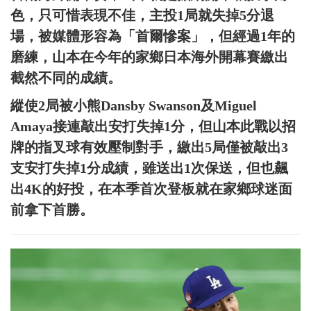
色，只可惜表現不佳，主投1局就失掉5分退
場，被媒體形容為「首爾慘案」，但經過1年的
磨練，山本在今年的家鄉日本海外開幕賽繳出
截然不同的成績。
縱使2局被小熊Dansby Swanson及Miguel
Amaya接連敲出安打失掉1分，但山本此戰以招
牌的指叉球有效壓制對手，繳出5局僅被敲出3
支安打失掉1分成績，雖送出1次保送，但也飆
出4K的好投，在本季首次登板就在家鄉球迷面
前拿下首勝。