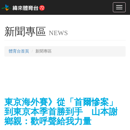
Toggl
naviga
新聞專區
NEWS
體育台首頁
新聞專區
東京海外賽》從「首爾慘案」
到東京本季首勝到手 山本謝
鄉親：歡呼聲給我力量