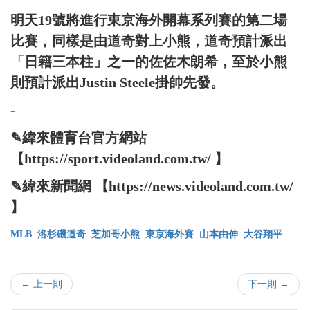
明天19號將進行東京海外開幕系列賽的第二場
比賽，同樣是由道奇對上小熊，道奇預計派出
「日籍三本柱」之一的佐佐木朗希，至於小熊
則預計派出Justin Steele掛帥先發。
-
✎緯來體育台官方網站
【https://sport.videoland.com.tw/ 】
✎緯來新聞網 【https://news.videoland.com.tw/
】
MLB
洛杉磯道奇
芝加哥小熊
東京海外賽
山本由伸
大谷翔平
← 上一則
下一則 →