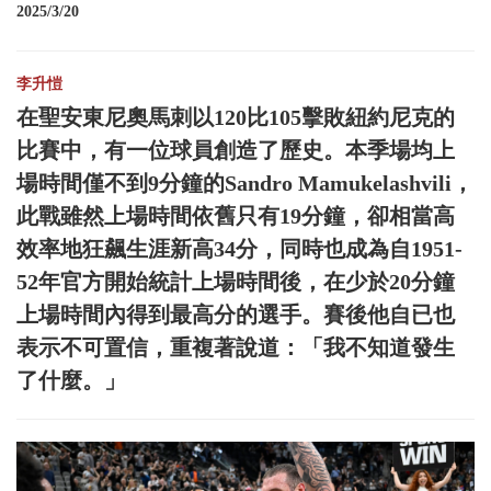
2025/3/20
李升愷
在聖安東尼奧馬刺以120比105擊敗紐約尼克的
比賽中，有一位球員創造了歷史。本季場均上
場時間僅不到9分鐘的Sandro Mamukelashvili，
此戰雖然上場時間依舊只有19分鐘，卻相當高
效率地狂飆生涯新高34分，同時也成為自1951-
52年官方開始統計上場時間後，在少於20分鐘
上場時間內得到最高分的選手。賽後他自已也
表示不可置信，重複著說道：「我不知道發生
了什麼。」