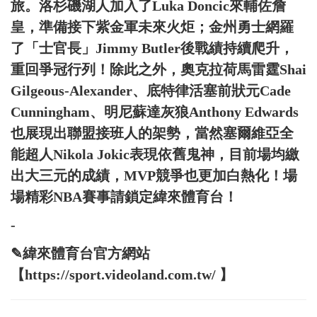
旅。洛杉磯湖人加入了Luka Doncic來輔佐詹
皇，準備接下紫金軍未來火炬；金州勇士網羅
了「士官長」Jimmy Butler後戰績持續爬升，
重回爭冠行列！除此之外，奧克拉荷馬雷霆Shai
Gilgeous-Alexander、底特律活塞前狀元Cade
Cunningham、明尼蘇達灰狼Anthony Edwards
也展現出聯盟接班人的架勢，當然塞爾維亞全
能超人Nikola Jokic表現依舊鬼神，目前場均繳
出大三元的成績，MVP競爭也更加白熱化！場
場精彩NBA賽事請鎖定緯來體育台！
-
✎緯來體育台官方網站
【https://sport.videoland.com.tw/ 】