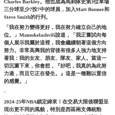
Charles Barkley。他也成為馬刺隊史第3位單場
三分球至少7投7中的球員，加入Matt Bonner和
Steve Smith的行列。
「我在努力變得更好，我在努力確立自己的地
位。」Mamukelashvili說道，「我正嘗試向每
個人展示我屬於這裡，我會繼續朝著這個方向
努力。非常高興我的背後有很多人強力地支持
著我：我的女友、朋友、隊友、家人。當這一
切沉澱下來，你會想，『好吧，我真的為此努
力過，而且它正在發生。』這是一種難以置信
的感覺。」
-
2024-25年NBA鎖定緯來！在交易大限後聯盟呈
現出更不同的風貌，特別是西區兩支傳統勁