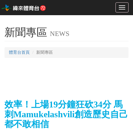
Toggl
naviga
新聞專區
NEWS
體育台首頁
新聞專區
效率！上場19分鐘狂砍34分 馬
刺Mamukelashvili創造歷史自己
都不敢相信