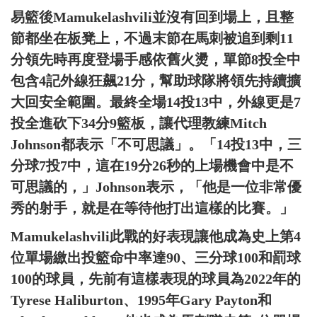
易籃後Mamukelashvili並沒有回到場上，且整
節都坐在板凳上，不過末節在馬刺被追到剩11
分領先時再度登場手感依舊火燙，單節8投全中
包含4記外線狂飆21分，幫助球隊將領先持續擴
大回安全範圍。最終全場14投13中，外線更是7
投全進砍下34分9籃板，讓代理教練Mitch
Johnson都表示「不可思議」。「14投13中，三
分球7投7中，這在19分26秒的上場機會中是不
可思議的，」Johnson表示，「他是一位非常優
秀的射手，就是在等待他打出這樣的比賽。」
Mamukelashvili此戰的好表現讓他成為史上第4
位單場繳出投籃命中率達90、三分球100和罰球
100的球員，先前有這樣表現的球員為2022年的
Tyrese Haliburton、1995年Gary Payton和