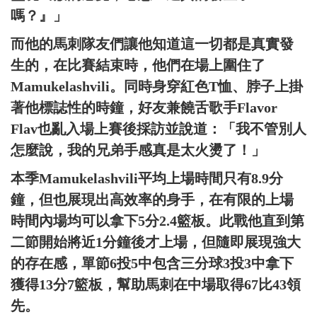
嗎？』」
而他的馬刺隊友們讓他知道這一切都是真實發
生的，在比賽結束時，他們在場上圍住了
Mamukelashvili。同時身穿紅色T恤、脖子上掛
著他標誌性的時鐘，好友兼饒舌歌手Flavor
Flav也亂入場上賽後採訪並說道：「我不管別人
怎麼說，我的兄弟手感真是太火燙了！」
本季Mamukelashvili平均上場時間只有8.9分
鐘，但也展現出高效率的身手，在有限的上場
時間內場均可以拿下5分2.4籃板。此戰他直到第
二節開始將近1分鐘後才上場，但隨即展現強大
的存在感，單節6投5中包含三分球3投3中拿下
獲得13分7籃板，幫助馬刺在中場取得67比43領
先。