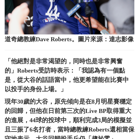
道奇總教練Dave Roberts。圖片來源：達志影像
「他絕對是非常渴望的，同時也是非常興奮
的」Roberts受訪時表示：「我認為有一個點
是，從大谷的話語當中，他更希望能在比賽中
以投手的身份上場。」
現年30歲的大谷，原先傾向是在8月明星賽穩定
的回歸，但他在日前第三次的Live BP取得重大
的進展，44球的投球中，順利完成3局的模擬並
且三振了6名打者，當時總教練Roberts還相當保
守地表示，大谷回歸投手丘仍「趨於零」。