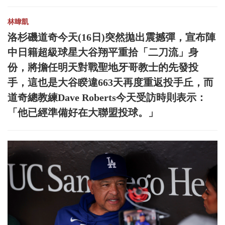
林暐凱
洛杉磯道奇今天(16日)突然拋出震撼彈，宣布陣
中日籍超級球星大谷翔平重拾「二刀流」身
份，將擔任明天對戰聖地牙哥教士的先發投
手，這也是大谷睽違663天再度重返投手丘，而
道奇總教練Dave Roberts今天受訪時則表示：
「他已經準備好在大聯盟投球。」