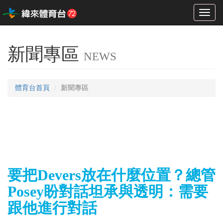
Toggl
naviga
新聞專區
NEWS
體育台首頁
新聞專區
要把Devers放在什麼位置？總管
Posey盼對話坦承與透明：需要
跟他進行對話