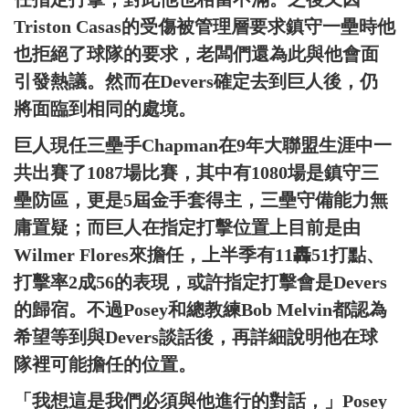
Triston Casas的受傷被管理層要求鎮守一壘時他
也拒絕了球隊的要求，老闆們還為此與他會面
引發熱議。然而在Devers確定去到巨人後，仍
將面臨到相同的處境。
巨人現任三壘手Chapman在9年大聯盟生涯中一
共出賽了1087場比賽，其中有1080場是鎮守三
壘防區，更是5屆金手套得主，三壘守備能力無
庸置疑；而巨人在指定打擊位置上目前是由
Wilmer Flores來擔任，上半季有11轟51打點、
打擊率2成56的表現，或許指定打擊會是Devers
的歸宿。不過Posey和總教練Bob Melvin都認為
希望等到與Devers談話後，再詳細說明他在球
隊裡可能擔任的位置。
「我想這是我們必須與他進行的對話，」Posey