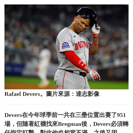
Rafael Devers。圖片來源：達志影像
Devers在今年球季前一共在三壘位置出賽了951
場，但隨著紅襪找來Bregman後，Devers必須轉
任指定打擊，對此他也相當不滿。之後又因