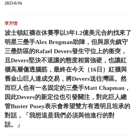
2025/6/16
李升愷
波士頓紅襪在休賽季以3年1.2億美元合約找來了
明星三壘手Alex Bregman助陣，但與原先鎮守
三壘防區的Rafael Devers發生守位上的衝突，
且Devers堅決不退讓的態度相當強硬，也讓紅
襪高層傷透腦筋，最終在今天（16日）紅襪與
舊金山巨人達成交易，將Devers送往灣區。然
而巨人也有一名固定的三壘手Matt Chapman，
因此Devers的新定位也引發關注，對此巨人總
管Buster Posey表示會希望雙方有透明且坦承的
對話，「我想這是我們必須與他進行的對
話。」