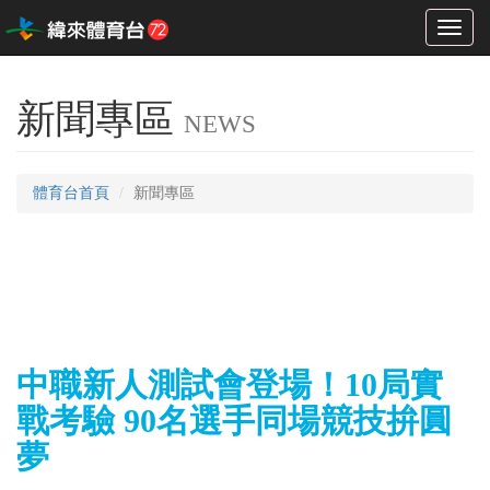
Toggl
naviga
新聞專區
NEWS
體育台首頁
新聞專區
中職新人測試會登場！10局實
戰考驗 90名選手同場競技拚圓
夢