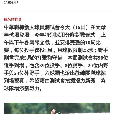
2025/6/16
緯來體育台
中華職棒新人球員測試會今天（16日）在天母
棒球場登場，今年特別採用分隊對戰形式，上
午與下午各兩隊交戰，並安排完整的10局比
賽，每位投手僅投1局，用球數限制25球；野手
則需完成5局的打擊和守備。本屆測試會共90位
選手到場，包含39位投手、8位捕手、20位內野
手與23位外野手，六球團也派出教練團與球探
到場觀賽，希望藉由測試會挖掘潛力新秀，為
球隊增添新戰力。