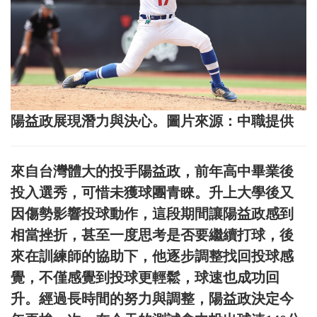
陽益政展現潛力與決心。圖片來源：中職提供
來自台灣體大的投手陽益政，前年高中畢業後
投入選秀，可惜未獲球團青睞。升上大學後又
因傷勢影響投球動作，這段期間讓陽益政感到
相當挫折，甚至一度思考是否要繼續打球，後
來在訓練師的協助下，他逐步調整找回投球感
覺，不僅感覺到投球更輕鬆，球速也成功回
升。經過長時間的努力與調整，陽益政決定今