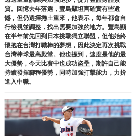
質。回憶去年落選，豐島顯坦言確實有些遺
憾，但仍選擇捲土重來，他表示，每年都會自
行檢視並調整，找出需要加強的地方。豐島顯
在半年前先回到日本挑戰獨立聯盟，但他始終
懷抱在台灣打職棒的夢想，因此決定再次挑戰
台灣棒球最高殿堂。他也提到，速度是他的最
大優勢，今天比賽中也成功盜壘，期許自己能
持續發揮腳程優勢，同時加強打擊能力，力拚
進入中職。