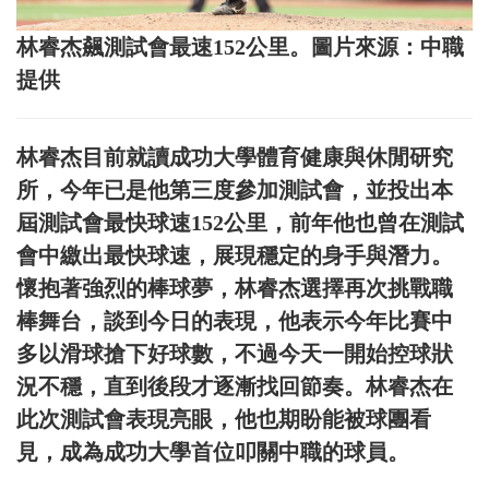
林睿杰飆測試會最速152公里。圖片來源：中職
提供
林睿杰目前就讀成功大學體育健康與休閒研究
所，今年已是他第三度參加測試會，並投出本
屆測試會最快球速152公里，前年他也曾在測試
會中繳出最快球速，展現穩定的身手與潛力。
懷抱著強烈的棒球夢，林睿杰選擇再次挑戰職
棒舞台，談到今日的表現，他表示今年比賽中
多以滑球搶下好球數，不過今天一開始控球狀
況不穩，直到後段才逐漸找回節奏。林睿杰在
此次測試會表現亮眼，他也期盼能被球團看
見，成為成功大學首位叩關中職的球員。