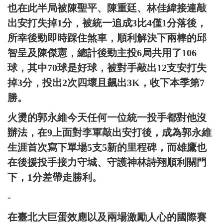
也在此半局被陳聖平、陳重廷、林佳緯接連敲
出安打失掉1分，被統一追成3比4僅1分落後，
所幸後勁即時踩住煞車，順利解決下兩棒的邱
智呈及陳傑憲，總計後勁主投6局共用了106
球，其中70球是好球，被對手敲出12支安打失
掉3分，投出2次四壞且飆出3K，收下本季第7
勝。
火燙的郭永維今天任何一位統一投手都對他沒
辦法，在9上面對李軍敲出安打後，成為郭永維
生涯首次寫下單場5支5新的里程碑，而雄鷹也
在後援投手接力守城、守護神林詩翔順利關門
下，1分差帶走勝利。
-
在臺北大巨蛋效應以及兩場激勵人心的國際賽