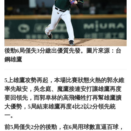
後勁6局僅失3分繳出優質先發。圖片來源：台
鋼雄鷹
5上雄鷹攻勢再起，本場比賽狀態火熱的郭永維
率先敲安，吳念庭、魔鷹接連安打讓雄鷹再度
要回領先，而郭阜林的高飛犧牲打再幫雄鷹擴
大優勢，5局結束雄鷹再度4比2以2分領先統
一。
前5局僅失2分的後勁，在6局用球數直逼百球，