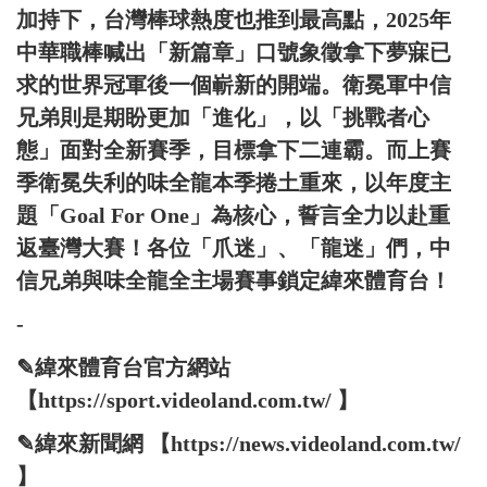
加持下，台灣棒球熱度也推到最高點，2025年
中華職棒喊出「新篇章」口號象徵拿下夢寐已
求的世界冠軍後一個嶄新的開端。衛冕軍中信
兄弟則是期盼更加「進化」，以「挑戰者心
態」面對全新賽季，目標拿下二連霸。而上賽
季衛冕失利的味全龍本季捲土重來，以年度主
題「Goal For One」為核心，誓言全力以赴重
返臺灣大賽！各位「爪迷」、「龍迷」們，中
信兄弟與味全龍全主場賽事鎖定緯來體育台！
-
✎緯來體育台官方網站
【https://sport.videoland.com.tw/ 】
✎緯來新聞網 【https://news.videoland.com.tw/
】