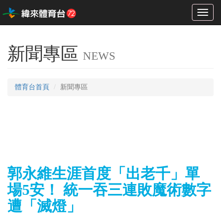
Toggl
naviga
新聞專區
NEWS
體育台首頁
新聞專區
郭永維生涯首度「出老千」單
場5安！ 統一吞三連敗魔術數字
遭「滅燈」