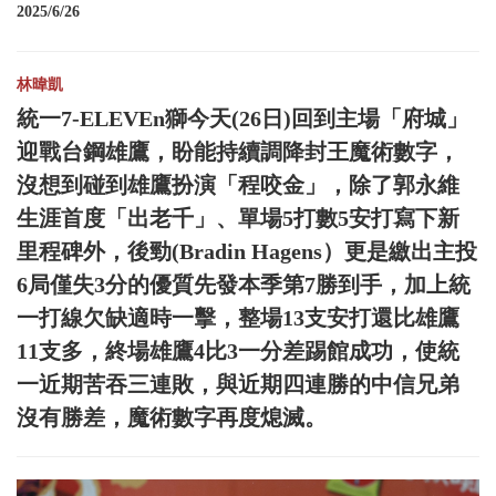
2025/6/26
林暐凱
統一7-ELEVEn獅今天(26日)回到主場「府城」
迎戰台鋼雄鷹，盼能持續調降封王魔術數字，
沒想到碰到雄鷹扮演「程咬金」，除了郭永維
生涯首度「出老千」、單場5打數5安打寫下新
里程碑外，後勁(Bradin Hagens）更是繳出主投
6局僅失3分的優質先發本季第7勝到手，加上統
一打線欠缺適時一擊，整場13支安打還比雄鷹
11支多，終場雄鷹4比3一分差踢館成功，使統
一近期苦吞三連敗，與近期四連勝的中信兄弟
沒有勝差，魔術數字再度熄滅。