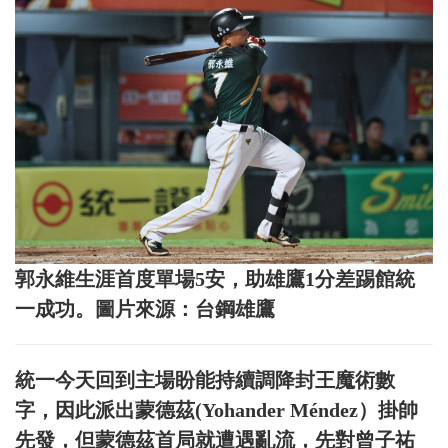
郭永維生涯首度單場5安，助雄鷹1分差踢館統
一成功。圖片來源：台鋼雄鷹
統一今天回到主場盼能持續調降封王魔術數
字，因此派出蒙德茲(Yohander Méndez）掛帥
先發，但蒙德茲首局就遭遇亂流，先對曾子祐