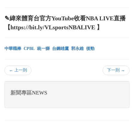
✎緯來體育台官方YouTube收看NBA LIVE直播
【https://bit.ly/VLsportsNBALIVE 】
中華職棒
CPBL
統一獅
台鋼雄鷹
郭永維
後勁
← 上一則
下一則 →
新聞專區NEWS