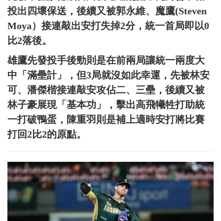
投出四壞保送，後續又被郭永維、魔鷹(Steven
Moya）接連敲出安打失掉2分，統一首局即以0
比2落後。
雄鷹先發投手後勁則是在前兩局讓統一兩度大
中「滿壘計」，但3局就沒如此幸運，先被林安
可、潘傑楷接連敲安攻佔二、三壘，後續又被
林子豪展現「基本功」，擊出高飛犧牲打助統
一打破鴨蛋，陳重羽則是補上適時安打將比賽
打回2比2的原點。