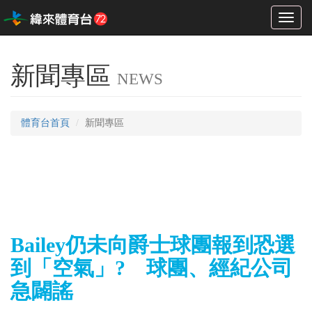
Toggl
naviga
新聞專區
NEWS
體育台首頁
新聞專區
Bailey仍未向爵士球團報到恐選
到「空氣」? 球團、經紀公司
急闢謠