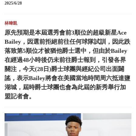
2025/6/28
林暐凱
原先預期是本屆選秀會前3順位的超級新星Ace
Bailey，因選前拒絕前往任何球隊試訓，因此跌
落致第5順位才被猶他爵士選中，但由於Bailey
在經過48小時後仍未前往爵士報到，引發各界
關注，今天(28日)爵士球團與經紀公司出面闢
謠，表示Bailey將會在美國當地時間周六抵達鹽
湖城，屆時爵士球團也會為此屆的新秀舉行加
盟記者會。