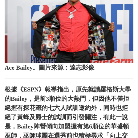
Ace Bailey。圖片來源：達志影像
根據《ESPN》報導指出，原先就讀羅格斯大學
的Bailey，是前3順位的大熱門，但因他不僅拒
絕握有探花籤的七六人試訓邀約外，同時也拒
絕了黃蜂及爵士的試訓而引發關注，有此一說
是，Bailey陣營傾向加盟握有第6順位的華盛頓
巫師，巫師球團在選秀前也積極尋求「向上交