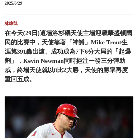
2025/6/29
林暐凱
在今天(29日)這場洛杉磯天使主場迎戰華盛頓國
民的比賽中，天使靠著「神鱒」Mike Trout生
涯第391轟出爐、成功成為7下6分大局的「起爆
劑」，Kevin Newman同時挹注一發三分彈助
威，終場天使就以8比2大勝，天使的勝率再度
重回五成。