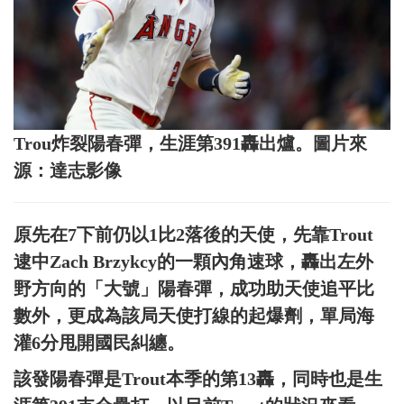
Trou炸裂陽春彈，生涯第391轟出爐。圖片來
源：達志影像
原先在7下前仍以1比2落後的天使，先靠Trout
逮中Zach Brzykcy的一顆內角速球，轟出左外
野方向的「大號」陽春彈，成功助天使追平比
數外，更成為該局天使打線的起爆劑，單局海
灌6分甩開國民糾纏。
該發陽春彈是Trout本季的第13轟，同時也是生