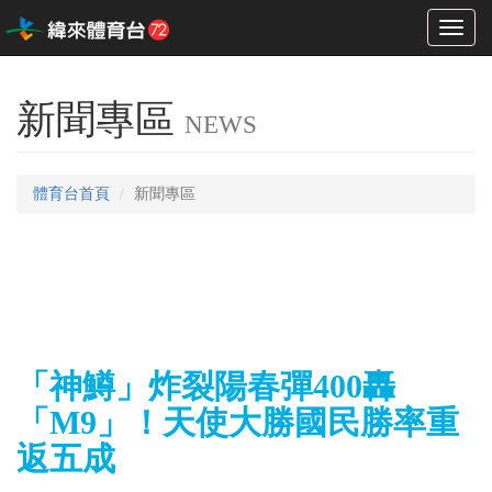
Toggl
naviga
新聞專區
NEWS
體育台首頁
新聞專區
「神鱒」炸裂陽春彈400轟
「M9」！天使大勝國民勝率重
返五成