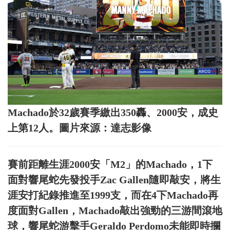
Machado於32歲賽季繳出350轟、2000安，成史
上第12人。圖片來源：達志影像
賽前距離生涯2000安「M2」的Machado，1下
面對響尾蛇先發投手Zac Gallen隨即敲安，將生
涯安打紀錄推進至1999支，而在4下Machado再
度面對Gallen，Machado敲出強勁的三游間滾地
球，響尾蛇游擊手Geraldo Perdomo未能即時攔