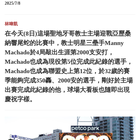
2025/7/8
林暐凱
在今天(8日)這場聖地牙哥教士主場迎戰亞歷桑
納響尾蛇的比賽中，教士明星三壘手Manny
Machado於4局敲出生涯第2000支安打，
Machado也成為現役第5位完成此紀錄的選手，
Machado也成為聯盟史上第12位，於32歲的賽
季能夠完成350轟、2000安的選手，剛好於主場
出賽完成此紀錄的他，球場大看板也隨即出現
慶祝字樣。