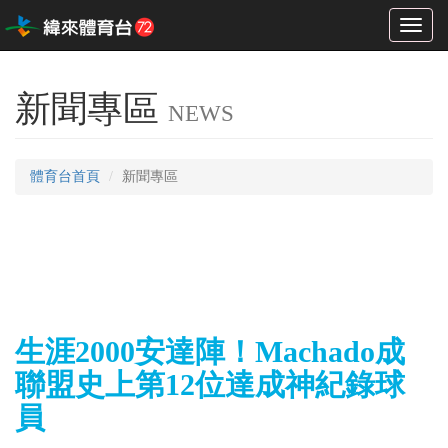
Toggl
naviga
新聞專區
NEWS
體育台首頁
新聞專區
生涯2000安達陣！Machado成
聯盟史上第12位達成神紀錄球
員