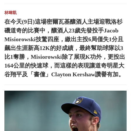
林暐凱
在今天(9日)這場密爾瓦基釀酒人主場迎戰洛杉
磯道奇的比賽中，釀酒人23歲先發投手Jacob
Misiorowski技驚四座，繳出主投6局僅失1分且
飆出生涯新高12K的好成績，最終幫助球隊以3
比1奪勝，Misiorowski除了展現K功外，更投出
164公里的快速球，而這樣的表現讓道奇明星大
谷翔平及「書僮」Clayton Kershaw讚譽有加。