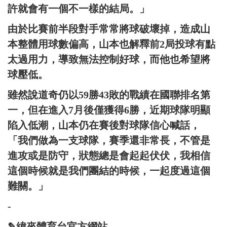
許就會有一個不一樣的結局。」
由於比賽前半段對手常常將球破壞掉，造成山
本整體用球數偏高，山本也解釋前2局投球有點
太過用力，導致無法控制好球，而他也希望將
球壓低。
雖然說道奇仍以59勝43敗的戰績在國聯排名第
一，但在進入7月後僅獲得6勝，近期球隊明顯
陷入低潮，山本仍在賽後對球隊信心喊話，
「我們做為一支球隊，賽季還非常長，不管是
進攻或是防守，狀態總是會起起伏伏，我相信
這個時候就是我們團結的時候，一起度過這個
難關。」
-
✎緯來體育台官方網站