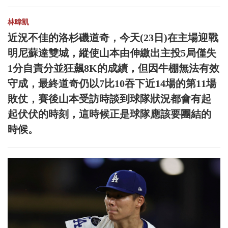
林暐凱
近況不佳的洛杉磯道奇，今天(23日)在主場迎戰
明尼蘇達雙城，縱使山本由伸繳出主投5局僅失
1分自責分並狂飆8K的成績，但因牛棚無法有效
守成，最終道奇仍以7比10吞下近14場的第11場
敗仗，賽後山本受訪時談到球隊狀況都會有起
起伏伏的時刻，這時候正是球隊應該要團結的
時候。