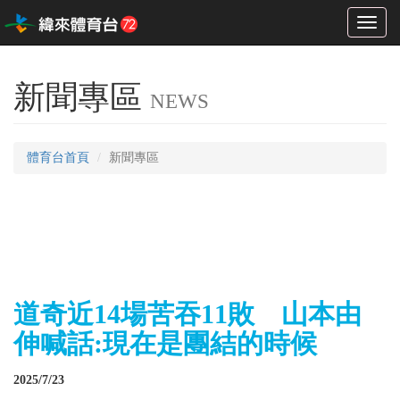
Toggl
naviga
新聞專區
NEWS
體育台首頁
新聞專區
道奇近14場苦吞11敗 山本由
伸喊話:現在是團結的時候
2025/7/23