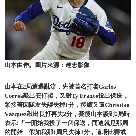
山本由伸。圖片來源：達志影像
山本在2局遭遇亂流，先被首名打者Carlos
Correa敲出安打後，又對Ty France投出保送，
緊接著因隊友失誤失掉1分，後續又遭Christian
Vázquez敲出長打再失2分，賽後山本談到2局時
表示:「一開始我投了一個保送，而這就是那局
的開始，假如我那1局只失掉1分，這場比賽或