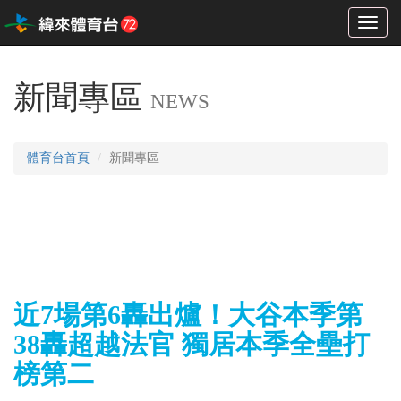
Toggl
naviga
新聞專區
NEWS
體育台首頁
新聞專區
近7場第6轟出爐！大谷本季第
38轟超越法官 獨居本季全壘打
榜第二