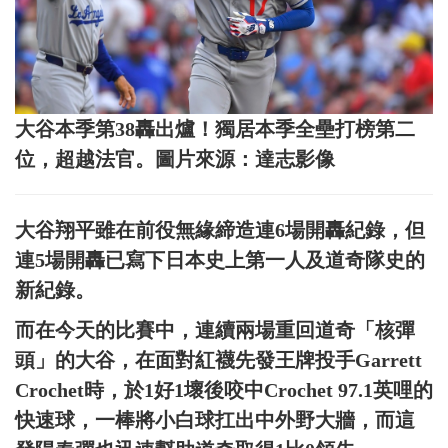
大谷本季第38轟出爐！獨居本季全壘打榜第二
位，超越法官。圖片來源：達志影像
大谷翔平雖在前役無緣締造連6場開轟紀錄，但
連5場開轟已寫下日本史上第一人及道奇隊史的
新紀錄。
而在今天的比賽中，連續兩場重回道奇「核彈
頭」的大谷，在面對紅襪先發王牌投手Garrett
Crochet時，於1好1壞後咬中Crochet 97.1英哩的
快速球，一棒將小白球扛出中外野大牆，而這