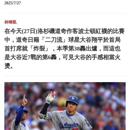
2025/7/27
林暐凱
在今天(27日)洛杉磯道奇作客波士頓紅襪的比賽
中，道奇日籍「二刀流」球星大谷翔平於首局
首打席就「炸裂」，本季第38轟出爐，而這也
是大谷近7戰的第6轟，可見大谷的手感相當火
燙。