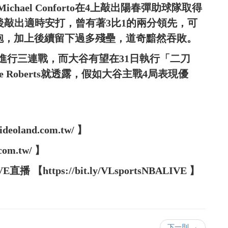
ael Conforto在4上敲出陽春彈助球隊取得
ts隨後敲出適時安打，曾有著3比1的兩分領先，可
轉兩分砲，加上後續留下過多殘壘，道奇黯然吞敗。
進行三連戰，而大谷有望在31日執行「二刀
 Roberts就透露，假如大谷主戰4局表現優
oland.com.tw/ 】
com.tw/ 】
【https://bit.ly/VLsportsNBALIVE 】
下一則 →