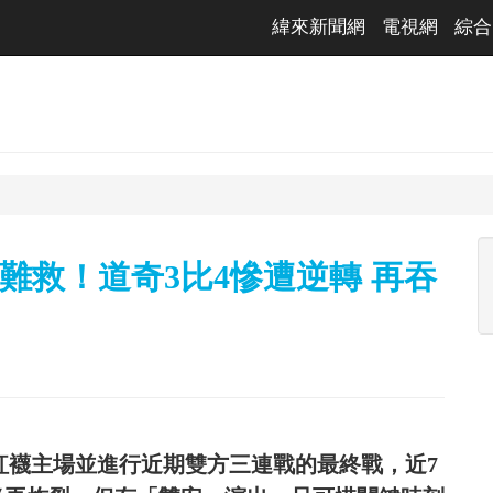
緯來新聞網
電視網
綜合
難救！道奇3比4慘遭逆轉 再吞
頓紅襪主場並進行近期雙方三連戰的最終戰，近7