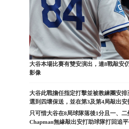
大谷本場比賽有雙安演出，連8戰敲安
影像
大谷此戰擔任指定打擊並被教練團安排至第二
選到四壞保送，並在第3及第4局敲出
只可惜大谷在8局球隊落後1分且一、二壘
Chapman無緣敲出安打助球隊打回