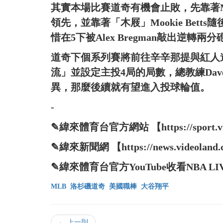
其實本場比賽道奇有機會止敗，先靠著Mich
領先，並靠著「木屐」Mookie Bet
惜在5下被Alex Bregman敲出逆
道奇下個系列賽將前往辛辛那提與紅人
流」並設定主投4局的局數，總教練Dave
異，那麼後續就有望進入投球輪值。
-
✎緯來體育台官方網站 【https://sport.vide
✎緯來新聞網 【https://news.videoland.
✎緯來體育台官方YouTube收看NBA LIVE直播 
MLB
洛杉磯道奇
美國職棒
大谷翔平
← 上一則