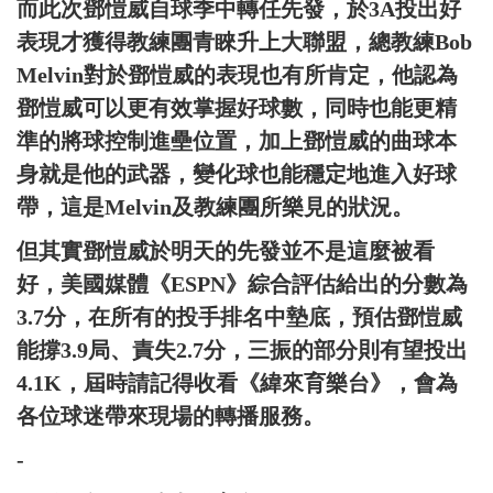
而此次鄧愷威自球季中轉任先發，於3A投出好
表現才獲得教練團青睞升上大聯盟，總教練Bob
Melvin對於鄧愷威的表現也有所肯定，他認為
鄧愷威可以更有效掌握好球數，同時也能更精
準的將球控制進壘位置，加上鄧愷威的曲球本
身就是他的武器，變化球也能穩定地進入好球
帶，這是Melvin及教練團所樂見的狀況。
但其實鄧愷威於明天的先發並不是這麼被看
好，美國媒體《ESPN》綜合評估給出的分數為
3.7分，在所有的投手排名中墊底，預估鄧愷威
能撐3.9局、責失2.7分，三振的部分則有望投出
4.1K，屆時請記得收看《緯來育樂台》，會為
各位球迷帶來現場的轉播服務。
-