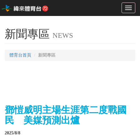
Toggl
naviga
新聞專區
NEWS
體育台首頁
新聞專區
鄧愷威明主場生涯第二度戰國
民 美媒預測出爐
2025/8/8