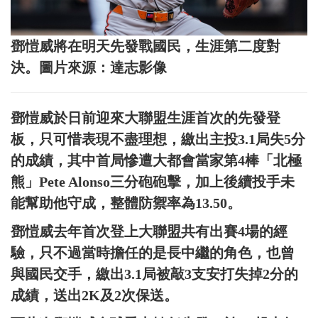
鄧愷威將在明天先發戰國民，生涯第二度對
決。圖片來源：達志影像
鄧愷威於日前迎來大聯盟生涯首次的先發登
板，只可惜表現不盡理想，繳出主投3.1局失5分
的成績，其中首局慘遭大都會當家第4棒「北極
熊」Pete Alonso三分砲砲擊，加上後續投手未
能幫助他守成，整體防禦率為13.50。
鄧愷威去年首次登上大聯盟共有出賽4場的經
驗，只不過當時擔任的是長中繼的角色，也曾
與國民交手，繳出3.1局被敲3支安打失掉2分的
成績，送出2K及2次保送。