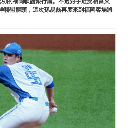
成功的福岡軟體銀行鷹。不過對手近況相當火
平洋聯盟龍頭，這次孫易磊再度來到福岡客場將