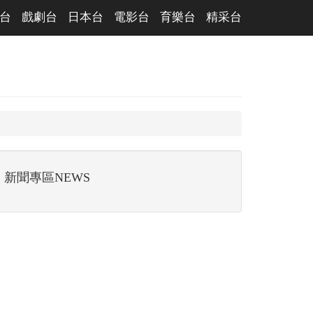
台
戲劇台
日本台
電影台
育樂台
精采台
新聞專區NEWS