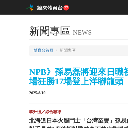
新聞專區
NEWS
體育台首頁
新聞專區
NPB》孫易磊將迎來日職
場狂勝17場登上洋聯龍頭
2025/8/10
李升愷／綜合報導
北海道日本火腿鬥士「台灣至寶」孫易