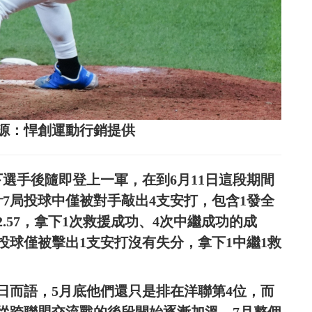
源：悍創運動行銷提供
下選手後隨即登上一軍，在到6月11日這段期間
7局投球中僅被對手敲出4支安打，包含1發全
.57，拿下1次救援成功、4次中繼成功的成
投球僅被擊出1支安打沒有失分，拿下1中繼1救
日而語，5月底他們還只是排在洋聯第4位，而