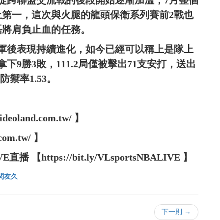
從跨聯盟交流戰的後段開始逐漸加溫，7月整個
上第一，這次與火腿的龍頭保衛系列賽前2戰也
磊將肩負止血的任務。
一軍後表現持續進化，如今已經可以稱上是隊上
下9勝3敗，111.2局僅被擊出71支安打，送出
防禦率1.53。
oland.com.tw/ 】
com.tw/ 】
【https://bit.ly/VLsportsNBALIVE 】
関友久
下一則 →