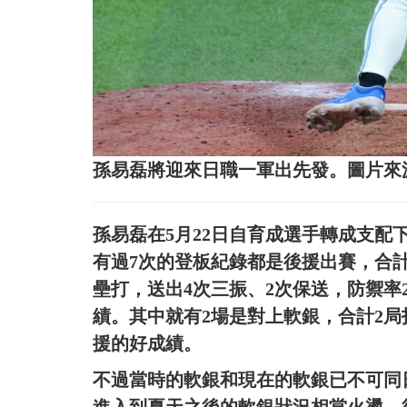
孫易磊將迎來日職一軍出先發。圖片來
孫易磊在5月22日自育成選手轉成支配
有過7次的登板紀錄都是後援出賽，合計
壘打，送出4次三振、2次保送，防禦率2
績。其中就有2場是對上軟銀，合計2局
援的好成績。
不過當時的軟銀和現在的軟銀已不可同