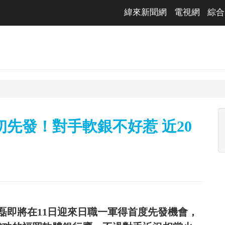
緯來新聞網
電視網
綜合
初先發！對手軟銀不好惹 近20
磊即將在11日迎來日職一軍得首度先發機會，