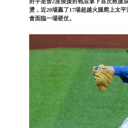
對手是曾2度後援對戰並拿下首次救援
燙，近20場贏了17場超越火腿爬上太
會面臨一場硬仗。