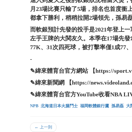
進入到夏天之後的軟銀狀況相當火燙，
月23場比賽只輸了5場，排名也首度衝
都拿下勝利，稍稍拉開2場領先，孫易
而軟銀預計先發的投手是2021年登上
左手王牌的大関友久。本季在17場先發拿
77K、31次四死球，被打擊率僅1成77、
-
✎緯來體育台官方網站 【https://sport.vide
✎緯來新聞網 【https://news.videoland.
✎緯來體育台官方YouTube收看NBA LIVE直播 
NPB
北海道日本火腿鬥士
福岡軟體銀行鷹
孫易磊
大
← 上一則