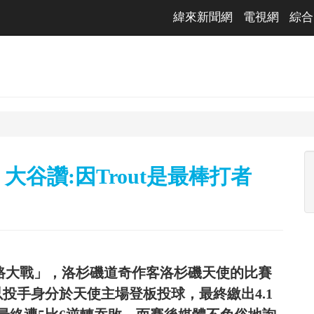
緯來新聞網
電視網
綜合
谷讚:因Trout是最棒打者
公路大戰」，洛杉磯道奇作客洛杉磯天使的比賽
以投手身分於天使主場登板投球，最終繳出4.1