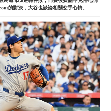
最終遭5比6逆轉吞敗，而賽後媒體不免俗地詢
Trout的對決，大谷也談論相關交手心情。