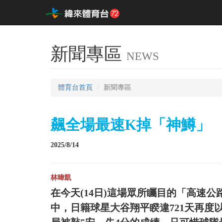
新聞專區
NEWS
體育台首頁
新聞專區
飆全場最速K掉「神鱒」 大
2025/8/14
林暐凱
在今天(14日)這場眾所矚目的「高速
中，日籍球星大谷翔平睽違721天再度