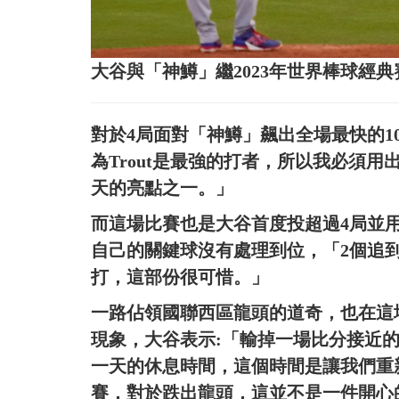
大谷與「神鱒」繼2023年世界棒球經
對於4局面對「神鱒」飆出全場最快的100
為Trout是最強的打者，所以我必須
天的亮點之一。」
而這場比賽也是大谷首度投超過4局並
自己的關鍵球沒有處理到位，「2個追
打，這部份很可惜。」
一路佔領國聯西區龍頭的道奇，也在這
現象，大谷表示:「輸掉一場比分接近
一天的休息時間，這個時間是讓我們重
賽，對於跌出龍頭，這並不是一件開心