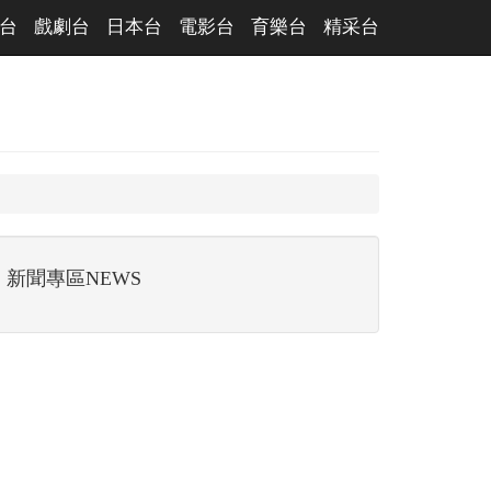
台
戲劇台
日本台
電影台
育樂台
精采台
新聞專區NEWS