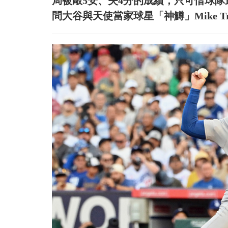
局被敲5安、失4分的成績，只可惜球隊
問大谷與天使當家球星「神鱒」Mike 