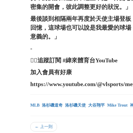
密集的開會，彼此調整更好的狀況。」
最後談到相隔兩年再度於天使主場登板
回憶，這球場也可以說是我最愛的球場
意義的。」
-
👉🏻追蹤訂閱 #緯來體育台YouTube
加入會員有好康
https://www.youtube.com/@vlsports/m
MLB
洛杉磯道奇
洛杉磯天使
大谷翔平
Mike Trout
← 上一則