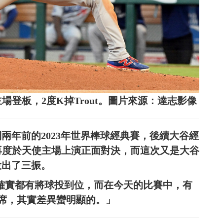
場登板，2度K掉Trout。圖片來源：達志影像
到兩年前的2023年世界棒球經典賽，後續大谷經
才再度於天使主場上演正面對決，而這次又是大谷
投出了三振。
打席確實都有將球投到位，而在今天的比賽中，有
席，其實差異蠻明顯的。」