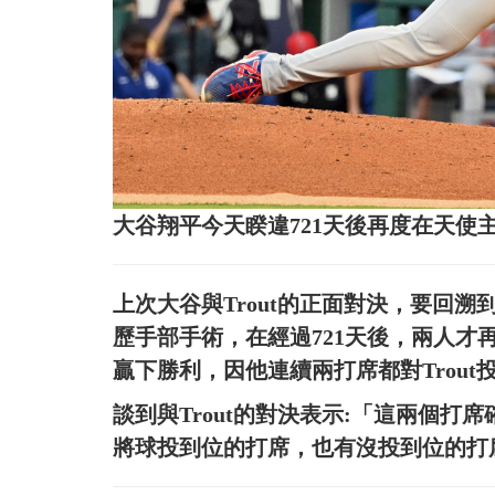
大谷翔平今天睽違721天後再度在天使主
上次大谷與Trout的正面對決，要回溯
歷手部手術，在經過721天後，兩人
贏下勝利，因他連續兩打席都對Trout
談到與Trout的對決表示:「這兩個
將球投到位的打席，也有沒投到位的打