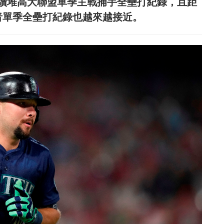
持續堆高大聯盟單季主戰捕手全壘打紀錄，且距
開弓打者單季全壘打紀錄也越來越接近。