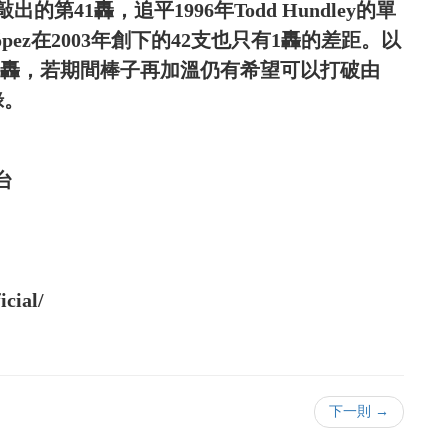
41轟，追平1996年Todd Hundley的單
pez在2003年創下的42支也只有1轟的差距。以
在59轟，若期間棒子再加溫仍有希望可以打破由
錄。
台
cial/
下一則 →