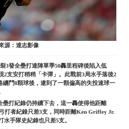
圖片來源：達志影像
2天炸裂3發全壘打達陣單季50轟里程碑後陷入低
現2支安打稍稍「卡彈」。此戰前3局水手落後2
手一路纏鬥8顆球後，逮到了一顆偏高的失投速球一
。
h的全壘打紀錄仍持續下去，這一轟使得他距離
打者紀錄只差3支，同時距離Ken Griffey Jr.
全壘打水手隊史紀錄也只差5支。