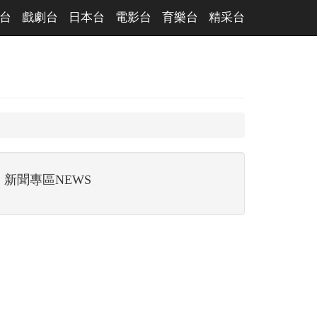
台
戲劇台
日本台
電影台
育樂台
精采台
新聞專區NEWS