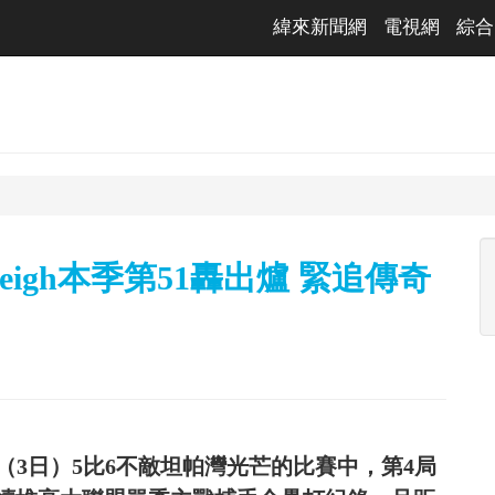
緯來新聞網
電視網
綜合
igh本季第51轟出爐 緊追傳奇
今天（3日）5比6不敵坦帕灣光芒的比賽中，第4局