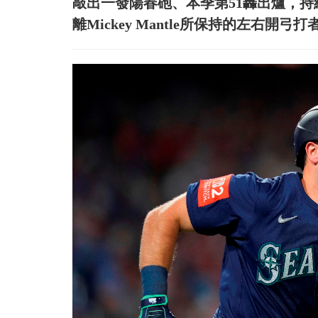
敲出一發陽春砲、本季第51轟出爐，
離Mickey Mantle所保持的左右