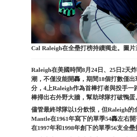
Cal Raleigh在全壘打榜持續獨走。
Raleigh在美國時間8月24日、25日
潮，不僅沒能開轟，期間18個打數僅出
分，4上Raleigh作為首棒打者與投
棒掃出右外野大牆，幫助球隊打破鴨蛋
儘管最終球隊以1分飲恨，但Raleig
Mantle在1961年寫下的單季54轟左右開弓
在1997年和1998年創下的單季56支