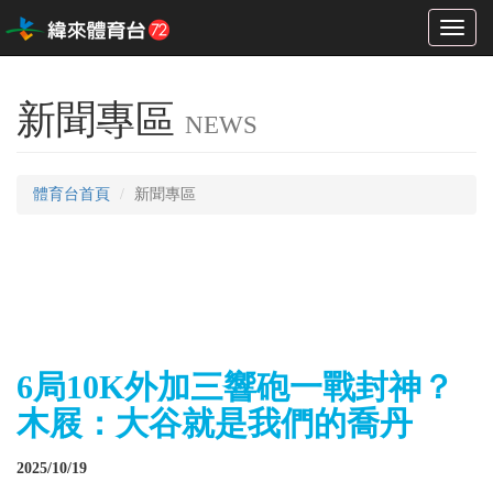
Toggl
naviga
新聞專區
NEWS
體育台首頁
新聞專區
6局10K外加三響砲一戰封神？
木屐：大谷就是我們的喬丹
2025/10/19