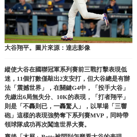
大谷翔平。圖片來源：達志影像
縱使大谷在國聯冠軍系列賽前三戰打擊表現低
迷，11個打數僅敲出2支安打，但大谷總是有辦
法「震撼世界」，在關鍵G4中，「投手大谷」
先繳出6局無失分、10K的表現，「打者翔平」
則是「不轟則已，一轟驚人」，以單場「三響
砲」這樣的表現強勢奪下系列賽MVP，同時帶
領球隊成功再次闖進世界大賽。
賽後「木屐」Betts被問到怎麼看大谷的表現