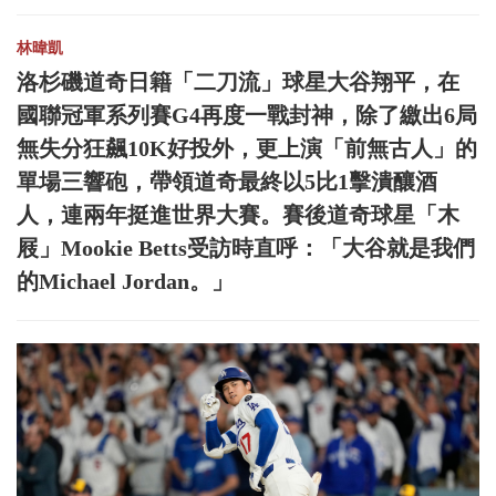
林暐凱
洛杉磯道奇日籍「二刀流」球星大谷翔平，在
國聯冠軍系列賽G4再度一戰封神，除了繳出6局
無失分狂飆10K好投外，更上演「前無古人」的
單場三響砲，帶領道奇最終以5比1擊潰釀酒
人，連兩年挺進世界大賽。賽後道奇球星「木
屐」Mookie Betts受訪時直呼：「大谷就是我們
的Michael Jordan。」