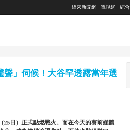
緯來新聞網
電視網
綜合
噓聲」伺候！大谷罕透露當年選
（25日）正式點燃戰火。而在今天的賽前媒體