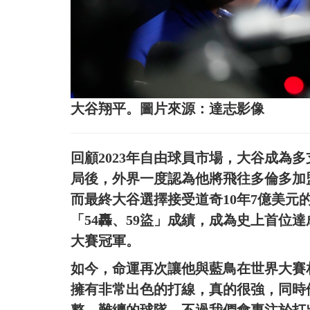
大谷翔平。圖片來源：達志影像
回顧2023年自由球員市場，大谷成為
局後，外界一度認為他將飛往多倫多加
而最終大谷選擇接受道奇10年7億美元
「54轟、59盜」成績，成為史上首位達
大賽冠軍。
如今，命運再次讓他與藍鳥在世界大賽
擁有非常出色的打線，真的很強，同時