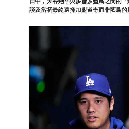
日中，大谷翔平與多倫多藍鳥之間的「
談及當初最終選擇加盟道奇而非藍鳥的