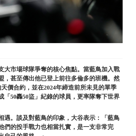
多支大市場球隊爭奪的核心焦點。當藍鳥加入戰
盟，甚至傳出他已登上前往多倫多的班機。然
的天價合約，並在2024年締造前所未見的單季
成「50轟50盜」紀錄的球員，更率隊奪下世界
相遇。談及對藍鳥的印象，大谷表示：「藍鳥
他們的投手戰力也相當扎實，是一支非常完