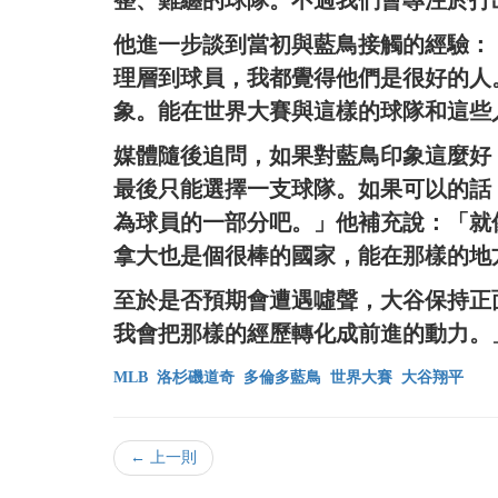
整、難纏的球隊。不過我們會專注於打
他進一步談到當初與藍鳥接觸的經驗：
理層到球員，我都覺得他們是很好的人
象。能在世界大賽與這樣的球隊和這些
媒體隨後追問，如果對藍鳥印象這麼好
最後只能選擇一支球隊。如果可以的話
為球員的一部分吧。」他補充說：「就
拿大也是個很棒的國家，能在那樣的地
至於是否預期會遭遇噓聲，大谷保持正
我會把那樣的經歷轉化成前進的動力。
MLB
洛杉磯道奇
多倫多藍鳥
世界大賽
大谷翔平
← 上一則