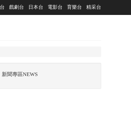
台
戲劇台
日本台
電影台
育樂台
精采台
新聞專區NEWS