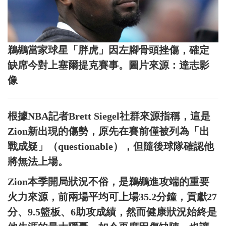
鵜鶘當家球星「胖虎」因左腳骨頭挫傷，確定
缺席今對上塞爾提克賽事。圖片來源：達志影
像
根據NBA記者Brett Siegel社群來源指稱，這是
Zion新出現的傷勢，原先在賽前僅被列為「出
戰成疑」（questionable），但隨後球隊確認他
將無法上場。
Zion本季開局狀況不俗，是鵜鶘進攻端的重要
火力來源，前兩場平均可上場35.2分鐘，貢獻27
分、9.5籃板、6助攻成績，然而健康狀況始終是