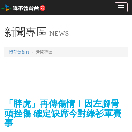
Toggl
naviga
新聞專區
NEWS
體育台首頁
新聞專區
「胖虎」再傳傷情！因左腳骨
頭挫傷 確定缺席今對綠衫軍賽
事