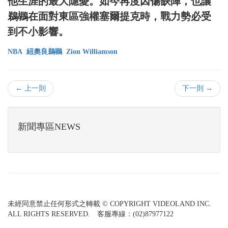
他生涯的最大隱憂。如今再度因傷缺陣，也讓
鵜鶘在面對東區強權塞爾提克時，戰力勢必受
到不小影響。
NBA
紐奧良鵜鶘
Zion Williamson
← 上一則
下一則 →
新聞專區NEWS
未經同意禁止任何形式之轉載 © COPYRIGHT VIDEOLAND INC.
ALL RIGHTS RESERVED. 客服專線：(02)87977122