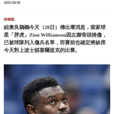
2025/10/28
林暐凱
紐奧良鵜鶘今天（28日）傳出壞消息，當家球
星「胖虎」Zion Williamson因左腳骨頭挫傷，
已被球隊列入傷兵名單，而賽前也確定將缺席
今天對上波士頓塞爾提克的比賽。