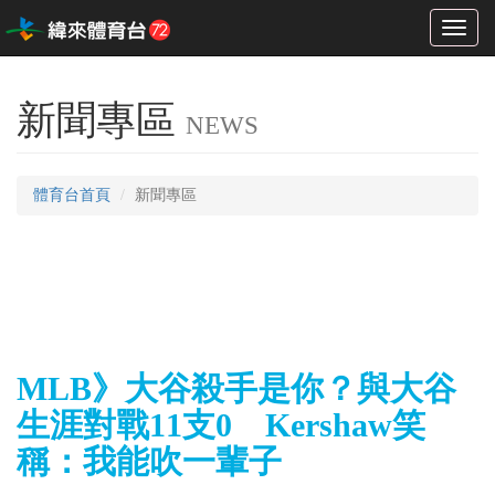
Toggl
naviga
新聞專區
NEWS
體育台首頁
新聞專區
MLB》大谷殺手是你？與大谷
生涯對戰11支0 Kershaw笑
稱：我能吹一輩子