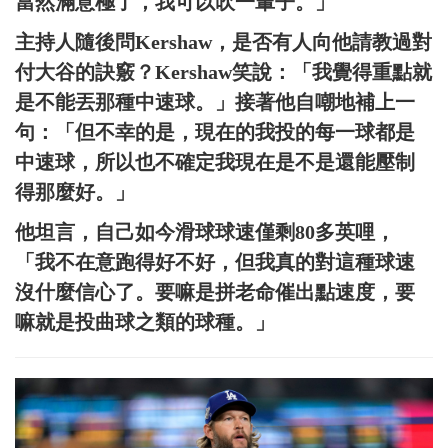
當然滿意極了，我可以吹一輩子。」
主持人隨後問Kershaw，是否有人向他請教過對
付大谷的訣竅？Kershaw笑說：「我覺得重點就
是不能丟那種中速球。」接著他自嘲地補上一
句：「但不幸的是，現在的我投的每一球都是
中速球，所以也不確定我現在是不是還能壓制
得那麼好。」
他坦言，自己如今滑球球速僅剩80多英哩，
「我不在意跑得好不好，但我真的對這種球速
沒什麼信心了。要嘛是拼老命催出點速度，要
嘛就是投曲球之類的球種。」