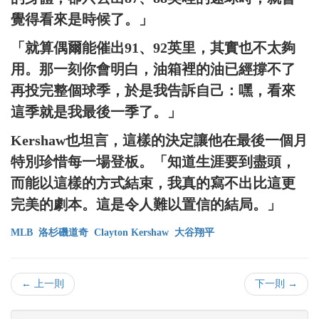
覺得看來是時候了。」
「就算偶爾能催出91、92英里，其實也不太夠
用。那一刻你會明白，油箱裡的油已經撐不了
再投完整個球季，於是我告訴自己：嘿，看來
這季就是我最後一季了。」
Kershaw也坦言，這樣的決定讓他在最後一個月
特別珍惜每一場登板。「知道生涯要到盡頭，
而能以這樣的方式結束，我真的寫不出比這更
完美的劇本。這是令人難以置信的結局。」
MLB
洛杉磯道奇
Clayton Kershaw
大谷翔平
← 上一則
下一則 →