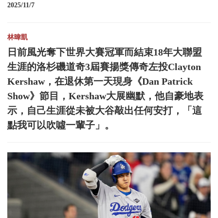
2025/11/7
林暐凱
日前風光奪下世界大賽冠軍而結束18年大聯盟
生涯的洛杉磯道奇3屆賽揚獎傳奇左投Clayton
Kershaw，在退休第一天現身《Dan Patrick
Show》節目，Kershaw大展幽默，他自豪地表
示，自己生涯從未被大谷敲出任何安打，「這
點我可以吹噓一輩子」。