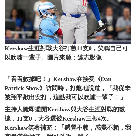
Kershaw生涯對戰大谷打數11支0，笑稱自己可
以吹噓一輩子。圖片來源：達志影像
「看看數據吧！」Kershaw在接受《Dan
Patrick Show》訪問時，打趣地說道，「我從未
被翔平敲出安打，這點我可以吹噓一輩子！」
主持人隨即攤開Kershaw與大谷生涯對戰的數
據，11支0，大谷還被Kershaw三振4次。
Kershaw笑著補充：「感覺不賴，感覺不賴，我