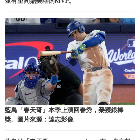
並有望問鼎美聯的MVP。
藍鳥「春天哥」本季上演回春秀，榮獲銀棒
獎。圖片來源：達志影像