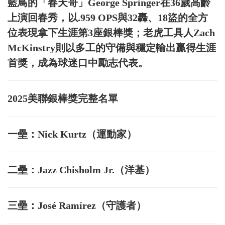
藍鳥的「春天哥」George Springer在36歲高齡
上演回春秀，以.959 OPS與32轟、18盜的全方
位表現拿下生涯第3座銀棒獎；老虎工具人Zach
McKinstry則以多工的守備與穩定輸出贏得生涯
首獎，成為球迷口中勵志代表。
2025美聯銀棒獎完整名單
一壘：Nick Kurtz（運動家）
二壘：Jazz Chisholm Jr.（洋基）
三壘：José Ramírez（守護者）