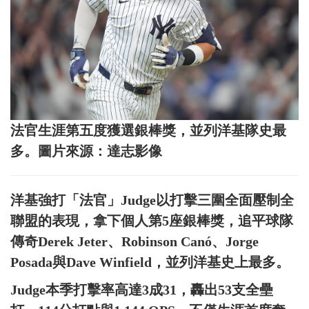
法官生涯第五度獲選銀棒獎，並列洋基隊史最
多。圖片來源：達志影像
洋基強打「法官」Judge以打擊三圍全面壓制全
聯盟的表現，拿下個人第5座銀棒獎，追平球隊
傳奇Derek Jeter、Robinson Canó、Jorge
Posada與Dave Winfield，並列洋基史上最多。
Judge本季打擊率高達3成31，轟出53支全壘