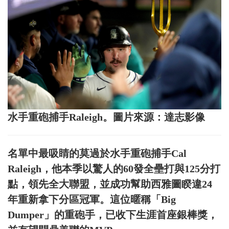
水手重砲捕手Raleigh。圖片來源：達志影像
名單中最吸睛的莫過於水手重砲捕手Cal
Raleigh，他本季以驚人的60發全壘打與125分打
點，領先全大聯盟，並成功幫助西雅圖睽違24
年重新拿下分區冠軍。這位暱稱「Big
Dumper」的重砲手，已收下生涯首座銀棒獎，