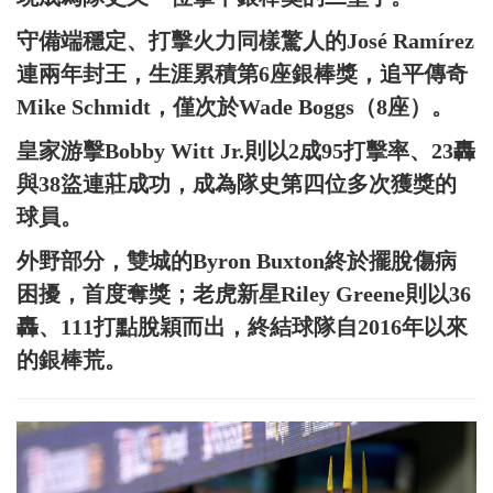
守備端穩定、打擊火力同樣驚人的José Ramírez
連兩年封王，生涯累積第6座銀棒獎，追平傳奇
Mike Schmidt，僅次於Wade Boggs（8座）。
皇家游擊Bobby Witt Jr.則以2成95打擊率、23轟
與38盜連莊成功，成為隊史第四位多次獲獎的
球員。
外野部分，雙城的Byron Buxton終於擺脫傷病
困擾，首度奪獎；老虎新星Riley Greene則以36
轟、111打點脫穎而出，終結球隊自2016年以來
的銀棒荒。