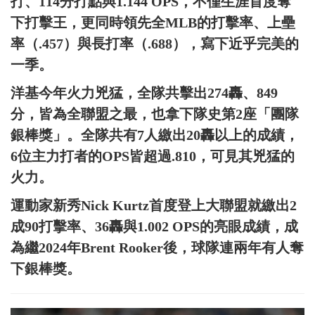
打、114分打點與1.144 OPS，不僅生涯首度奪
下打擊王，更同時領先全MLB的打擊率、上壘
率（.457）與長打率（.688），寫下近乎完美的
一季。
洋基今年火力兇猛，全隊共擊出274轟、849
分，皆為全聯盟之最，也拿下隊史第2座「團隊
銀棒獎」。全隊共有7人繳出20轟以上的成績，
6位主力打者的OPS皆超過.810，可見其兇猛的
火力。
運動家新秀Nick Kurtz首度登上大聯盟就繳出2
成90打擊率、36轟與1.002 OPS的亮眼成績，成
為繼2024年Brent Rooker後，球隊連兩年有人奪
下銀棒獎。