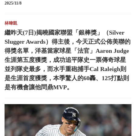
2025/11/8
林暐凱
繼昨天(7日)揭曉國家聯盟「銀棒獎」（Silver
Slugger Awards）得主後，今天正式公佈美聯的
得獎名單，洋基當家球星「法官」Aaron Judge
生涯第五度獲獎，成功追平隊史一票傳奇球星
並列隊史最多，而水手重砲捕手Cal Raleigh則
是生涯首度獲獎，本季驚人的60轟、125打點則
是有機會讓他問鼎MVP。