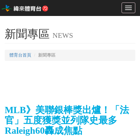
Toggl
naviga
新聞專區
NEWS
體育台首頁
新聞專區
MLB》美聯銀棒獎出爐！「法
官」五度獲獎並列隊史最多
Raleigh60轟成焦點