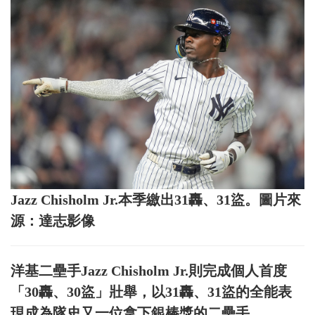
Jazz Chisholm Jr.本季繳出31轟、31盜。圖片來
源：達志影像
洋基二壘手Jazz Chisholm Jr.則完成個人首度
「30轟、30盜」壯舉，以31轟、31盜的全能表
現成為隊史又一位拿下銀棒獎的二壘手。