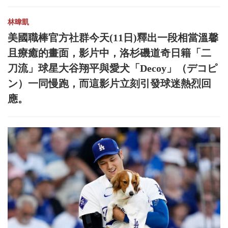
林暐凱
美國職棒官方社群今天(11日)釋出一段相當溫馨
且療癒的畫面，影片中，洛杉磯道奇日籍「二
刀流」球星大谷翔平與愛犬「Decoy」（デコピ
ン）一同慢跑，而這影片立刻引發球迷熱烈回
應。