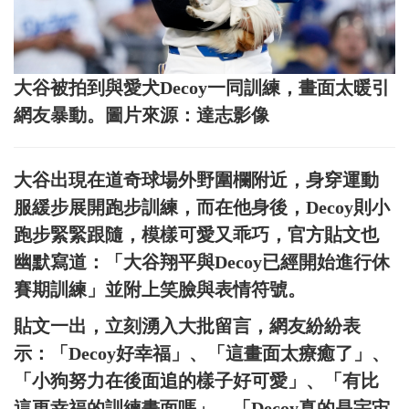
大谷被拍到與愛犬Decoy一同訓練，畫面太暖引
網友暴動。圖片來源：達志影像
大谷出現在道奇球場外野圍欄附近，身穿運動
服緩步展開跑步訓練，而在他身後，Decoy則小
跑步緊緊跟隨，模樣可愛又乖巧，官方貼文也
幽默寫道：「大谷翔平與Decoy已經開始進行休
賽期訓練」並附上笑臉與表情符號。
貼文一出，立刻湧入大批留言，網友紛紛表
示：「Decoy好幸福」、「這畫面太療癒了」、
「小狗努力在後面追的樣子好可愛」、「有比
這更幸福的訓練畫面嗎」、「Decoy真的是宇宙