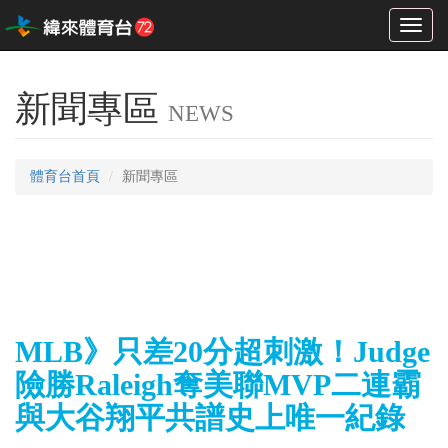
Toggl
naviga
新聞專區
NEWS
體育台首頁
新聞專區
MLB》只差20分超刺激！Judge
險勝Raleigh奪美聯MVP二連霸
與大谷翔平共譜史上唯一紀錄