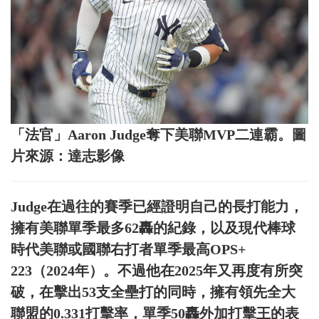
「法官」Aaron Judge奪下美聯MVP二連霸。圖
片來源：達志影像
Judge在過往的賽季已經證明自己的長打能力，
擁有美聯單季最多62轟的紀錄，以及現代棒球
時代美聯或國聯右打者單季最高OPS+
223（2024年）。不過他在2025年又再度有所突
破，在擊出53支全壘打的同時，擁有領先全大
聯盟的0.331打擊率，單季50轟外加打擊王的表