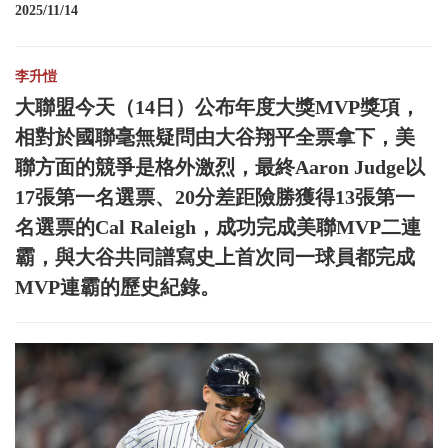
2025/11/14
李升愷
大聯盟今天（14日）公布年度大獎MVP獎項，
相對於國聯毫無疑問由大谷翔平全票拿下，美
聯方面的競爭是格外激烈，最終Aaron Judge以
17張第一名選票、20分差距險勝獲得13張第一
名選票的Cal Raleigh，成功完成美聯MVP二連
霸，與大谷共同譜寫史上首次同一球員都完成
MVP連霸的歷史紀錄。