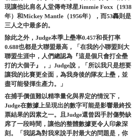
現讓他比肩名人堂傳奇球星Jimmie Foxx（1938
年）和Mickey Mantle（1956年），而53轟則是
三人之中最多的。
除此之外，Judge本季上壘率0.457和長打率
0.688也都是大聯盟最高，「在我的小聯盟到大
聯盟生涯中，人們總認為『這是個只會打全壘
打的大個子』，」Judge說，「所以我只是想要
讓我的比賽更全面，為我身後的隊友上壘，並
盡可能發揮生產力。」
在捕手價值難以精準量化與界定的情況下，
Judge在數據上呈現出的數字可能是影響最終投
票結果的因素之一。且Judge還曾因手肘傷勢缺
席了一段時間，讓他的整體數據更令人印象深
刻。「我認為對我來說手肘最大的問題是，你