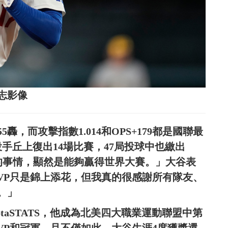
志影像
，而攻擊指數1.014和OPS+179都是國聯最
手丘上復出14場比賽，47局投球中也繳出
重要的事情，顯然是能夠贏得世界大賽。」大谷表
VP只是錦上添花，但我真的很感謝所有隊友、
。」
aSTATS，他成為北美四大職業運動聯盟中第