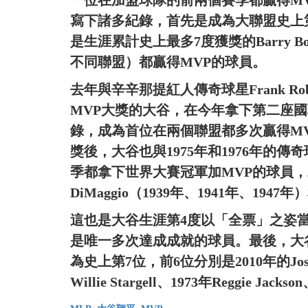
一位在加盟球隊的前兩個賽季都贏得M
寫下諸多紀錄，首先是成為大聯盟史上
是生涯累計史上最多7度獲獎的Barry 
不同聯盟）都贏得MVP的球員。
去年與辛辛那提紅人傳奇球星Frank R
MVP大獎的大谷，在今年拿下第二座國
錄，成為首位在兩個聯盟都多次贏得M
獎後，大谷也與1975年和1976年的傳奇
季都拿下世界大賽冠軍加MVP的球員，
DiMaggio（1939年、1941年、1947年）
這也是大谷生涯第4度以「全票」之姿當
是唯一多次達成成就的球員。最後，大
為史上第7位，前6位分別是2010年的Josh Ha
Willie Stargell、1973年Reggie Jack