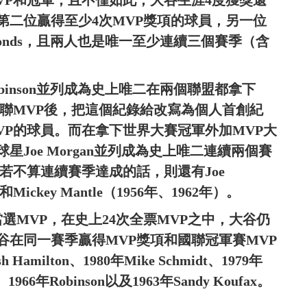
VP和冠軍，且不僅如此，大谷生涯4度獲獎還
第二位贏得至少4次MVP獎項的球員，另一位
Bonds，且兩人也是唯一至少連續三個賽季（含
obinson並列成為史上唯二在兩個聯盟都拿下
聯MVP後，把這個紀錄給改寫為個人首創紀
VP的球員。而在拿下世界大賽冠軍外加MVP大
球星Joe Morgan並列成為史上唯二連續兩個賽
若不算連續賽季達成的話，則還有Joe
和Mickey Mantle（1956年、1962年）。
選MVP，在史上24次全票MVP之中，大谷仍
谷在同一賽季贏得MVP獎項和國聯冠軍賽MVP
milton、1980年Mike Schmidt、1979年
son、1966年Robinson以及1963年Sandy Koufax。