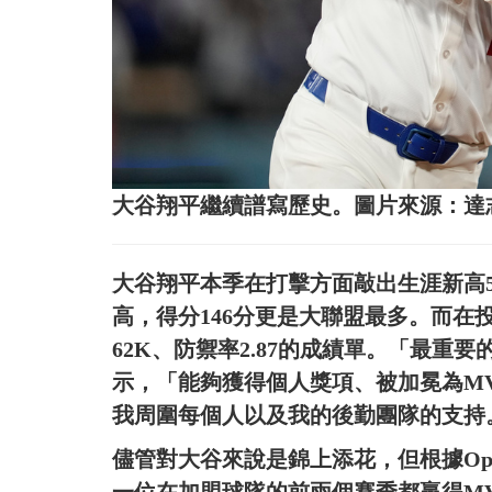
大谷翔平繼續譜寫歷史。圖片來源：達
大谷翔平本季在打擊方面敲出生涯新高55轟
高，得分146分更是大聯盟最多。而在投
62K、防禦率2.87的成績單。「最
示，「能夠獲得個人獎項、被加冕為M
我周圍每個人以及我的後勤團隊的支持
儘管對大谷來說是錦上添花，但根據Opt