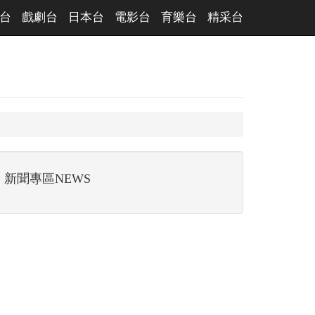
台
戲劇台
日本台
電影台
育樂台
精采台
新聞專區NEWS