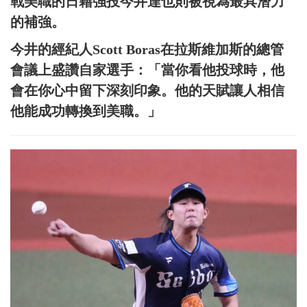
戰美職的日籍強投今井達也則被視為最具潛力
的補強。
今井的經紀人Scott Boras在拉斯維加斯的總管
會議上盛讚自家選手：「當你看他投球時，他
會在你心中留下深刻印象。他的天賦讓人相信
他能成功轉換到美職。」