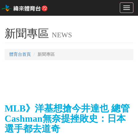
Toggl
naviga
新聞專區
NEWS
體育台首頁
新聞專區
MLB》洋基想搶今井達也 總管
Cashman無奈提挫敗史：日本
選手都去道奇