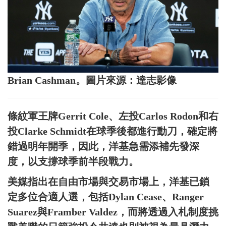
Brian Cashman。圖片來源：達志影像
條紋軍王牌Gerrit Cole、左投Carlos Rodon和右
投Clarke Schmidt在球季後都進行動刀，確定將
錯過明年開季，因此，洋基急需添補先發深
度，以支撐球季前半段戰力。
美媒指出在自由市場與交易市場上，洋基已鎖
定多位合適人選，包括Dylan Cease、Ranger
Suarez與Framber Valdez，而將透過入札制度挑