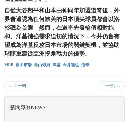
自從大谷翔平和山本由伸同年加盟道奇後，外
界普遍認為任何旅美的日本頂尖球員都會以洛
杉磯為首選。然而，在道奇先發輪值相對飽
和、洋基補強需求迫切的情況下，今井仍舊有
望成為洋基反攻日本市場的關鍵契機，並協助
球隊重建從亞洲挖角戰力的優勢。
MLB
自由市場
自由球員
洋基
今井達也
道奇
← 上一則
下一則 →
新聞專區NEWS