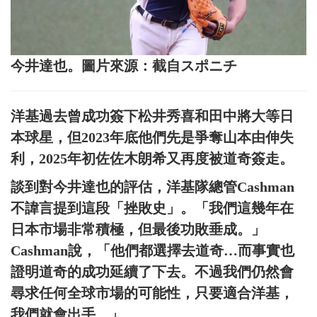
今井達也。圖片來源：截自スポニチ
洋基過去曾成功簽下松井秀喜和田中將大等日
本球星，但2023年底他們先是爭奪山本由伸失
利，2025年初佐佐木朗希又再度被道奇簽走。
談到對今井達也的評估，洋基隊總管Cashman
不諱言提到這段「挫敗史」。「我們這幾年在
日本市場非常積極，但最後功敗垂成。」
Cashman說，「他們都選擇去道奇…而事實也
證明道奇的成功延續了下去。不過我們仍然會
尋求任何全球市場的可能性，只要適合洋基，
我們就會出手。」