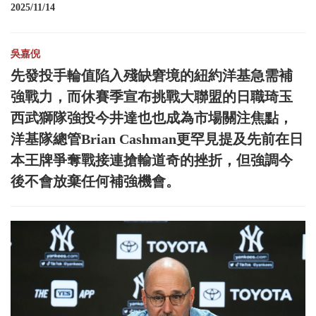
2025/11/14
吳嘉倪
先發投手輪值陷入殘缺窘境的紐約洋基急需補
強戰力，而休賽季宣布挑戰大聯盟的日職琦玉
西武獅隊強投今井達也也成為市場關注焦點，
洋基隊總管Brian Cashman更罕見提及先前在日
本王牌爭奪戰接連搶輸道奇的挫折，但強調今
後不會放棄任何補強機會。