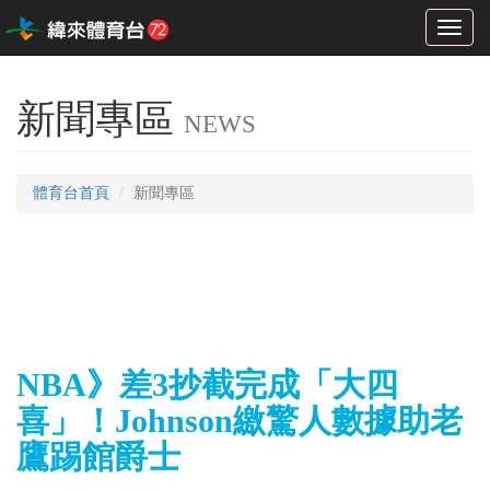
Toggl
naviga
新聞專區
NEWS
體育台首頁
新聞專區
NBA》差3抄截完成「大四
喜」！Johnson繳驚人數據助老
鷹踢館爵士