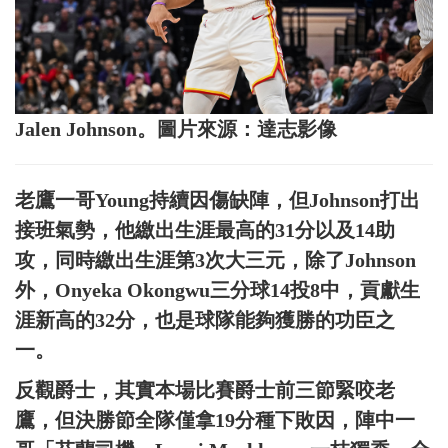
Jalen Johnson。圖片來源：達志影像
老鷹一哥Young持續因傷缺陣，但Johnson打出
接班氣勢，他繳出生涯最高的31分以及14助
攻，同時繳出生涯第3次大三元，除了Johnson
外，Onyeka Okongwu三分球14投8中，貢獻生
涯新高的32分，也是球隊能夠獲勝的功臣之
一。
反觀爵士，其實本場比賽爵士前三節緊咬老
鷹，但決勝節全隊僅拿19分種下敗因，陣中一