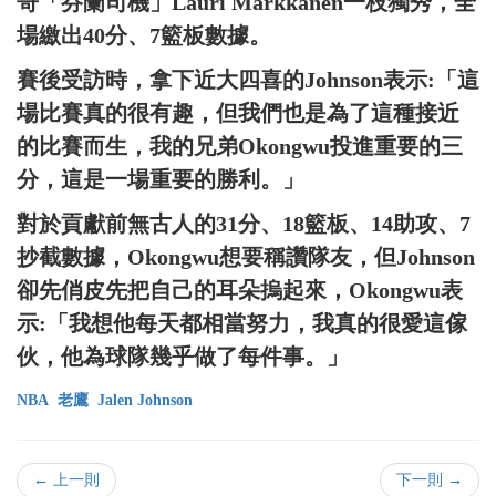
哥「芬蘭司機」Lauri Markkanen一枝獨秀，全
場繳出40分、7籃板數據。
賽後受訪時，拿下近大四喜的Johnson表示:「這
場比賽真的很有趣，但我們也是為了這種接近
的比賽而生，我的兄弟Okongwu投進重要的三
分，這是一場重要的勝利。」
對於貢獻前無古人的31分、18籃板、14助攻、7
抄截數據，Okongwu想要稱讚隊友，但Johnson
卻先俏皮先把自己的耳朵摀起來，Okongwu表
示:「我想他每天都相當努力，我真的很愛這傢
伙，他為球隊幾乎做了每件事。」
NBA
老鷹
Jalen Johnson
← 上一則
下一則 →