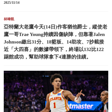
2025/11/14
林暐凱
亞特蘭大老鷹今天(14日)作客猶他爵士，縱使老
鷹一哥Trae Young持續因傷缺陣，但靠著Jalen
Johnson繳出31分、18籃板、14助攻、7抄截接
近「大四喜」的數據帶領下，終場以132比122
踢館成功，幫助球隊拿下4連勝的佳績。