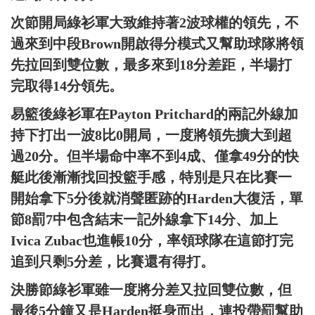
次節開局綠衫軍大致維持著2波球權的領先，不
過來到中段Brown開啟得分模式又幫助球隊將領
先拉回到雙位數，最多來到18分差距，半場打
完取得14分領先。
易籃後綠衫軍在Payton Pritchard的兩記外線加
持下打出一波8比0開局，一度將領先擴大到超
過20分。但半場命中率不到4成、僅拿49分的快
艇此後漸漸找回投籃手感，特別是只在比賽一
開始拿下5分後就消聲匿跡的Harden大復活，單
節8罰7中包含結末一記外線拿下14分、加上
Ivica Zubac也進帳10分，率領球隊在這節打完
追到只剩5分差，比賽還有得打。
決勝節綠衫軍雖一度將分差又拉回雙位數，但
最後5分鐘又是Harden挺身而出，連投帶罰幫助