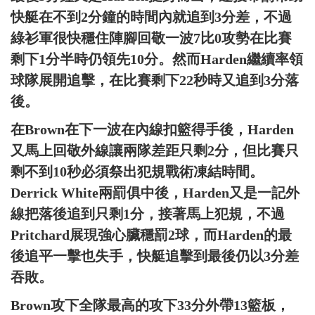
快艇在不到2分鐘的時間內就追到3分差，不過
綠衫軍很快穩住陣腳回敬一波7比0攻勢在比賽
剩下1分半時仍領先10分。然而Harden繼續率領
球隊展開追擊，在比賽剩下22秒時又追到3分落
後。
在Brown在下一波在內線扣籃得手後，Harden
又馬上回敬外線讓兩隊差距只剩2分，但比賽只
剩不到10秒必須祭出犯規戰術凍結時間。
Derrick White兩罰俱中後，Harden又是一記外
線把落後追到只剩1分，接著馬上犯規，不過
Pritchard展現強心臟穩罰2球，而Harden的最
後追平一擊也失手，快艇追擊到最後仍以3分差
吞敗。
Brown攻下全隊最高的攻下33分外帶13籃板，