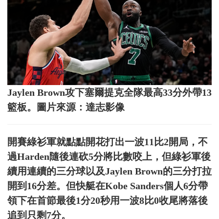
Jaylen Brown攻下塞爾提克全隊最高33分外帶13
籃板。圖片來源：達志影像
開賽綠衫軍就點點開花打出一波11比2開局，不
過Harden隨後連砍5分將比數咬上，但綠衫軍後
續用連續的三分球以及Jaylen Brown的三分打拉
開到16分差。但快艇在Kobe Sanders個人6分帶
領下在首節最後1分20秒用一波8比0收尾將落後
追到只剩7分。