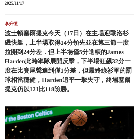
2025/11/17
李升愷
波士頓塞爾提克今天（17日）在主場迎戰洛杉
磯快艇，上半場取得14分領先並在第三節一度
拉開到24分差，但上半場僅5分進帳的James
Harden此時率隊展開反擊，下半場狂飆32分一
度在比賽尾聲追到僅1分差，但最終綠衫軍的罰
球相當穩健，Harden追平一擊失守，終場塞爾
提克仍以121比118險勝。