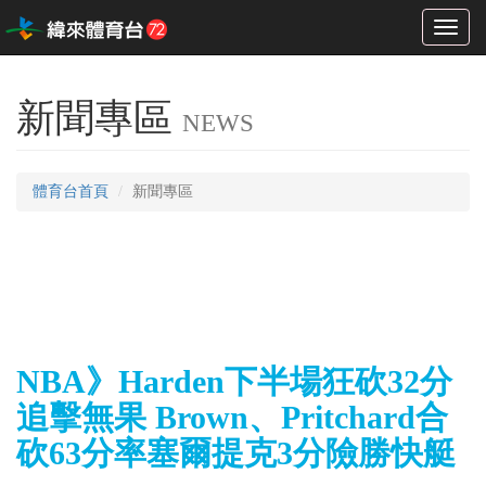
Toggl
naviga
新聞專區
NEWS
體育台首頁
新聞專區
NBA》Harden下半場狂砍32分
追擊無果 Brown、Pritchard合
砍63分率塞爾提克3分險勝快艇