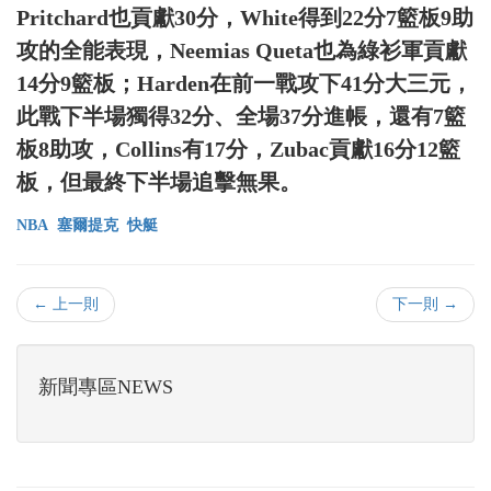
Pritchard也貢獻30分，White得到22分7籃板9助
攻的全能表現，Neemias Queta也為綠衫軍貢獻
14分9籃板；Harden在前一戰攻下41分大三元，
此戰下半場獨得32分、全場37分進帳，還有7籃
板8助攻，Collins有17分，Zubac貢獻16分12籃
板，但最終下半場追擊無果。
NBA
塞爾提克
快艇
← 上一則
下一則 →
新聞專區NEWS