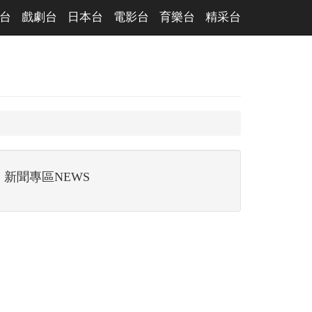
台
戲劇台
日本台
電影台
育樂台
精采台
新聞專區NEWS