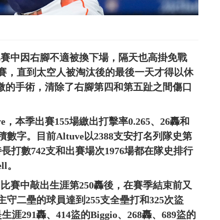
的比賽中因右腳不適被換下場，隔天也高掛免戰
賽，直到太空人被淘汰後的最後一天才得以休
了輕微的手術，清除了右腳第四和第五趾之間傷口
e，本季出賽155場繳出打擊率0.265、26轟和
字。目前Altuve以2388支安打名列隊史第
支。同時長打數742支和出賽場次1976場都在隊史排行
ll。
基的比賽中敲出生涯第250轟後，在賽季結束前又
守二壘的球員達到255支全壘打和325次盜
91轟、414盜的Biggio、268轟、689盜的