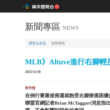
新聞專區
NEWS
體育台首頁
新聞專區
MLB》Altuve進行右
2025/11/18
李升愷
在例行賽最後兩週就飽受右腳痠痛困擾的休士
聯盟官網記者Brian McTaggart