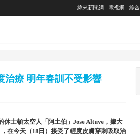
緯來新聞網
電視網
綜合
腳輕度治療 明年春訓不受影響
頓太空人「阿土伯」Jose Altuve，據大
消息指出，在今天（18日）接受了輕度皮膚穿刺吸取治