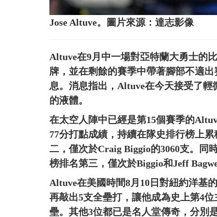
Jose Altuve。圖片來源：達志影像
Altuve在9月中一場對亞特蘭大勇士
牌，並在剩餘的賽季中帶著腳部不適出
息。消息指出，Altuve在今天接受
的液體。
在太空人陣中已經是第15個賽季的Altuv
77分打點成績，持續在隊史排行榜上累積數
二，僅次於Craig Biggio的3060
榜排名第三，僅次於Biggio和Jeff Bagwe
Altuve在美國時間8月10日對紐約洋
再敲出5支全壘打，讓他成為史上第4位主
壘。其他3位都已是名人堂傳奇，分別是生涯2