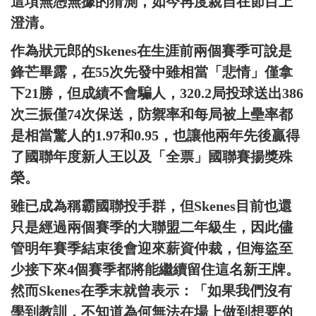
這項無憑無據的猜測，如今再度親自在節目上
澄清。
作為狀元郎的Skenes在生涯前兩個賽季可說是
鋒芒畢露，在55次先發中雖相當「悲情」僅拿
下21勝，但成績不會騙人，320.2局投球送出386
次三振僅74次保送，防禦率和每局被上壘率都
是相當驚人的1.97和0.95，也讓他兩年先後贏得
了國聯年度新人王以及「全票」國聯賽揚獎殊
榮。
雖已成為稱霸國聯投手群，但Skenes目前也還
只是經過兩個賽季的大聯盟二年級生，因此儘
管明年賽季結束後會迎來薪資仲裁，但海盜至
少接下來4個賽季都將能繼續留住這名新王牌。
然而Skenes在季末就曾表示：「如果我們沒有
學到教訓，不知道為何無法在場上做到想要的