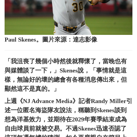
Paul Skenes。圖片來源：達志影像
「我沮喪了幾個小時然後就釋懷了，當晚也有
與媒體談了一下，」Skenes說，「事情就是這
樣，無論好的壞的總會有各種消息傳出來，但
顯然這不是真的。」
上週《NJ Advance Media》記者Randy Miller引
述一位匿名海盜隊友說法，稱聽到Skenes談到
想為洋基效力，並期待在2029年賽季結束成為
自由球員前就被交易。不過Skenes迅速否認了