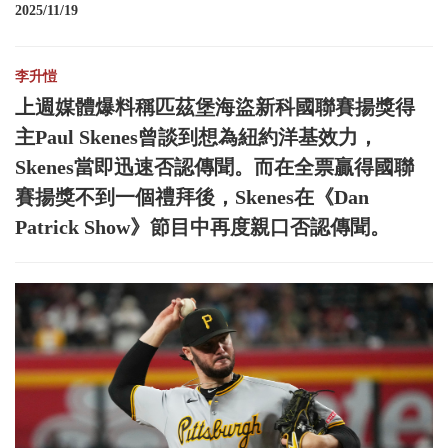
2025/11/19
李升愷
上週媒體爆料稱匹茲堡海盜新科國聯賽揚獎得
主Paul Skenes曾談到想為紐約洋基效力，
Skenes當即迅速否認傳聞。而在全票贏得國聯
賽揚獎不到一個禮拜後，Skenes在《Dan
Patrick Show》節目中再度親口否認傳聞。