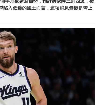
左膝內側半月板撕裂傷勢，預計將缺陣三到四週，後
季陷入低迷的國王而言，這項消息無疑是雪上