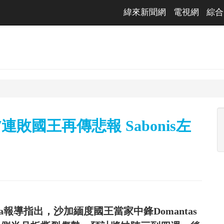
緯來新聞網
電視網
綜合
敗國王再傳悲報 Sabonis左
ania報導指出，沙加緬度國王當家中鋒Domantas