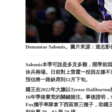
Domantas Sabonis。圖片來源：達志影
Sabonis本季可說是多災多難，開季
休兵兩場。日前對上雷霆一役因左膝不
預估將一路缺席到12月下旬。
國王在2022年大膽以Tyrese Halibu
16年季後賽荒的關鍵賭注。事後證明，Sab
Fox攜手率隊拿下西區第三種子，助