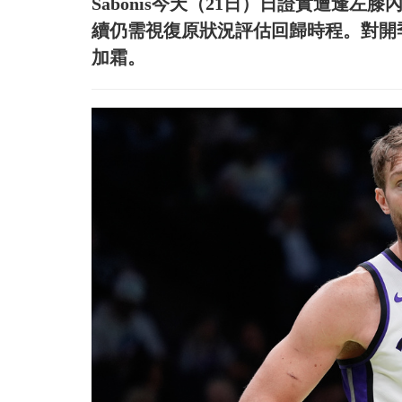
Sabonis今天（21日）日證實遭逢
續仍需視復原狀況評估回歸時程。對開
加霜。