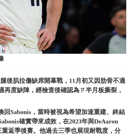
像
前因腿後肌拉傷缺席開幕戰，11月初又因肋骨不適
適再度缺陣，經檢查後確認為ㄗ半月板撕裂，
rton換回Sabonis，當時被視為希望加速重建、終結
onis確實帶來成效，在2023年與DeAaron
國王重返季後賽。他過去三季也展現耐戰度，分