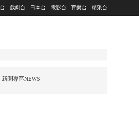
台
戲劇台
日本台
電影台
育樂台
精采台
新聞專區NEWS