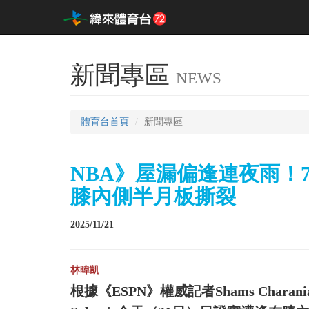
新聞專區
NEWS
體育台首頁
新聞專區
NBA》屋漏偏逢連夜雨！7連
膝內側半月板撕裂
2025/11/21
林暐凱
根據《ESPN》權威記者Shams Char