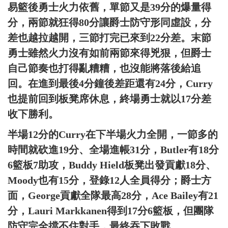
易籃後勇士火力依舊，單節又是39分的爆量得
分，兩節就狂得80分讓爵士防守形同虛設，分
差也越拉越開，三節打完已來到22分差。末節
勇士雖然火力沒有如前兩節來得兇狠，但爵士
自己節奏也打得亂糟糟，也沒能將落後給追
回。在進到最後4分鐘後差距還有24分，Curry
也提前回到板凳席休息，終場勇士就以17分差
收下勝利。
半場12分的Curry在下半場火力全開，一節多的
時間就砍進19分、全場進帳31分，Butler有18分
6籃板7助攻，Buddy Hield板凳出發貢獻18分、
Moody也有15分，登錄12人全員得分；爵士方
面，George貢獻全隊最高28分，Ace Bailey有21
分，Lauri Markkanen得到17分6籃板，但團隊
防守完全擋不住對手，最終吞下敗戰。