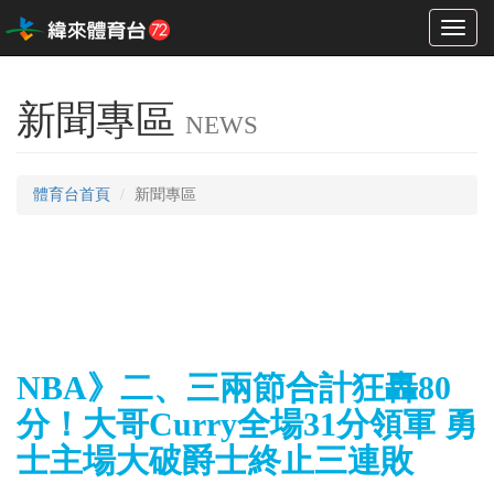
Toggl
naviga
新聞專區
NEWS
體育台首頁
新聞專區
NBA》二、三兩節合計狂轟80
分！大哥Curry全場31分領軍 勇
士主場大破爵士終止三連敗