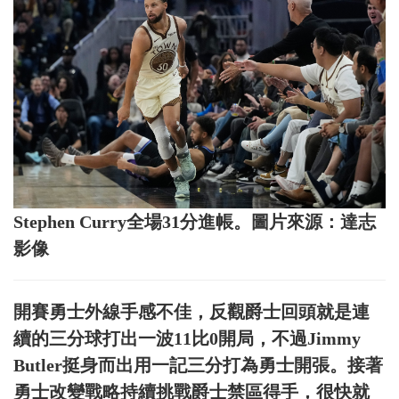
Stephen Curry全場31分進帳。圖片來源：達志
影像
開賽勇士外線手感不佳，反觀爵士回頭就是連
續的三分球打出一波11比0開局，不過Jimmy
Butler挺身而出用一記三分打為勇士開張。接著
勇士改變戰略持續挑戰爵士禁區得手，很快就