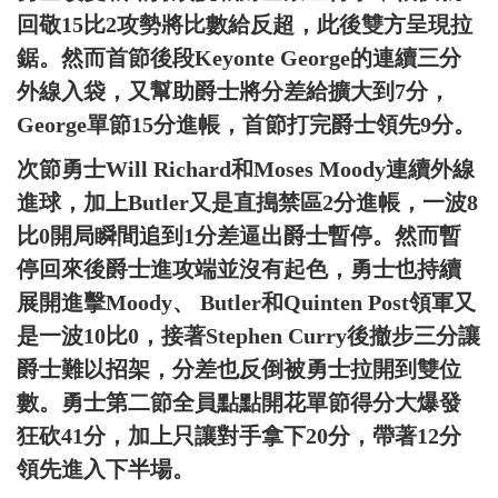
回敬15比2攻勢將比數給反超，此後雙方呈現拉
鋸。然而首節後段Keyonte George的連續三分
外線入袋，又幫助爵士將分差給擴大到7分，
George單節15分進帳，首節打完爵士領先9分。
次節勇士Will Richard和Moses Moody連續外線
進球，加上Butler又是直搗禁區2分進帳，一波8
比0開局瞬間追到1分差逼出爵士暫停。然而暫
停回來後爵士進攻端並沒有起色，勇士也持續
展開進擊Moody、 Butler和Quinten Post領軍又
是一波10比0，接著Stephen Curry後撤步三分讓
爵士難以招架，分差也反倒被勇士拉開到雙位
數。勇士第二節全員點點開花單節得分大爆發
狂砍41分，加上只讓對手拿下20分，帶著12分
領先進入下半場。