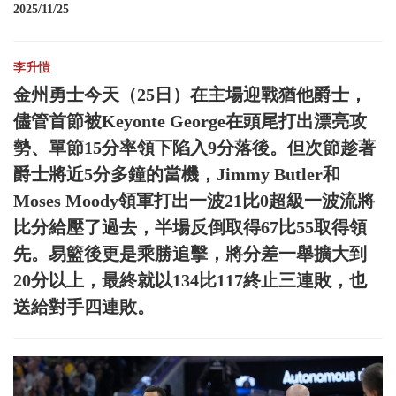
2025/11/25
李升愷
金州勇士今天（25日）在主場迎戰猶他爵士，
儘管首節被Keyonte George在頭尾打出漂亮攻
勢、單節15分率領下陷入9分落後。但次節趁著
爵士將近5分多鐘的當機，Jimmy Butler和
Moses Moody領軍打出一波21比0超級一波流將
比分給壓了過去，半場反倒取得67比55取得領
先。易籃後更是乘勝追擊，將分差一舉擴大到
20分以上，最終就以134比117終止三連敗，也
送給對手四連敗。