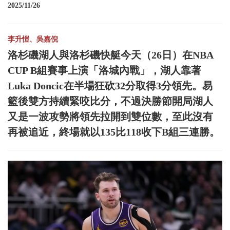
2025/11/26
李升愷、吳嘉倪
洛杉磯湖人與洛杉磯快艇今天（26日）在NBA
CUP B組賽事上演「洛城內戰」，湖人靠著
Luka Doncic在半場狂砍32分取得3分領先。易
籃後雙方持續緊咬比分，不過決勝節開局湖人
又是一波攻勢將領先拉開到雙位數，至此沒有
再被追近，終場就以135比118收下B組三連勝。