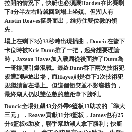
拉開的情況下，快艇也必須讓Harden在比賽剩
下8分半左右時就回到場上坐鎮。但湖人有
Austin Reaves挺身而出，維持住雙位數的領
先。
場上在剩下3分33秒時出現插曲，Doncic在籃下
卡位時被Kris Dunn推了一把，起身想要理論
時，Jaxson Hayes加入戰局從後面推了Dunn為
一哥撐腰引爆混戰。最終Dunn吞下兩次技術犯
規遭到驅逐出場，而Hayes則是吞下1次技術犯
規繼續留在場上。但這個衝突並不影響勝負，
最終湖人仍以雙位數的差距拿下勝利。
Doncic全場狂飆43分外帶9籃板13助攻的「準大
三元」，Reaves貢獻31分9籃板，James也有25
分6籃板6助攻，聯手幫助湖人拿下勝利；快艇