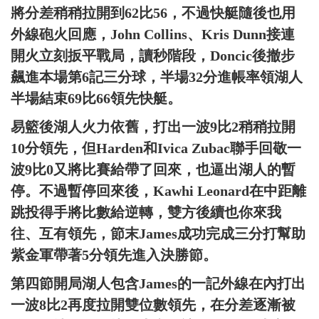
將分差稍稍拉開到62比56，不過快艇隨後也用
外線砲火回應，John Collins、Kris Dunn接連
開火立刻扳平戰局，讀秒階段，Doncic後撤步
飆進本場第6記三分球，半場32分進帳率領湖人
半場結束69比66領先快艇。
易籃後湖人火力依舊，打出一波9比2稍稍拉開
10分領先，但Harden和Ivica Zubac聯手回敬一
波9比0又將比賽給帶了回來，也逼出湖人的暫
停。不過暫停回來後，Kawhi Leonard在中距離
跳投得手將比數給逆轉，雙方後續也你來我
往、互有領先，節末James成功完成三分打幫助
紫金軍帶著5分領先進入決勝節。
第四節開局湖人包含James的一記外線在內打出
一波8比2再度拉開雙位數領先，在分差逐漸被