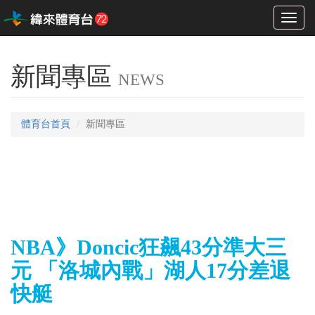
Toggl
naviga
新聞專區
NEWS
體育台首頁
新聞專區
NBA》Doncic狂飆43分準大三
元 「洛城內戰」湖人17分差退
快艇