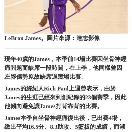
LeBron James。圖片來源：達志影像
現年40歲的James，本季前14場比賽因坐骨神經
痛問題而缺席一段時間，在上季，他同樣曾因
左腳傷勢原故缺席過幾場比賽。
James的經紀人Rich Paul上週曾表示，由於
James的生涯已經來到創紀錄的23個賽季，因此
他傾向避免讓James打背靠背的比賽。
James本季自坐骨神經痛復出後，已出賽4場，
繳出平均16.5分、8.3助攻、5籃板的成績，而湖