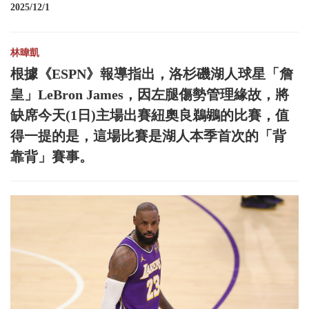
2025/12/1
林暐凱
根據《ESPN》報導指出，洛杉磯湖人球星「詹
皇」LeBron James，因左腿傷勢管理緣故，將
缺席今天(1日)主場出賽紐奧良鵜鶘的比賽，值
得一提的是，這場比賽是湖人本季首次的「背
靠背」賽事。