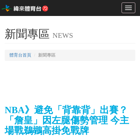
Toggl
naviga
新聞專區
NEWS
體育台首頁
新聞專區
NBA》避免「背靠背」出賽？
「詹皇」因左腿傷勢管理 今主
場戰鵜鶘高掛免戰牌