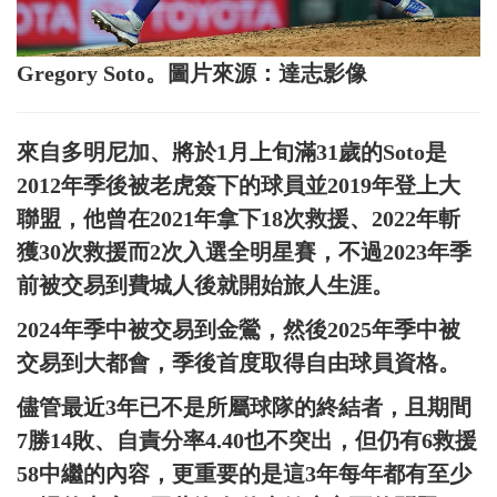
Gregory Soto。圖片來源：達志影像
來自多明尼加、將於1月上旬滿31歲的Soto是
2012年季後被老虎簽下的球員並2019年登上大
聯盟，他曾在2021年拿下18次救援、2022年斬
獲30次救援而2次入選全明星賽，不過2023年季
前被交易到費城人後就開始旅人生涯。
2024年季中被交易到金鶯，然後2025年季中被
交易到大都會，季後首度取得自由球員資格。
儘管最近3年已不是所屬球隊的終結者，且期間
7勝14敗、自責分率4.40也不突出，但仍有6救援
58中繼的內容，更重要的是這3年每年都有至少