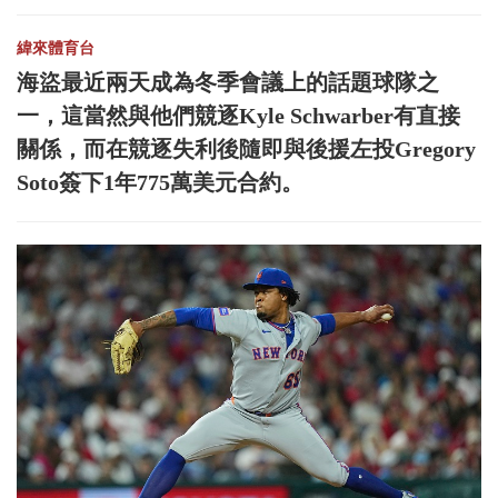
緯來體育台
海盜最近兩天成為冬季會議上的話題球隊之
一，這當然與他們競逐Kyle Schwarber有直接
關係，而在競逐失利後隨即與後援左投Gregory
Soto簽下1年775萬美元合約。