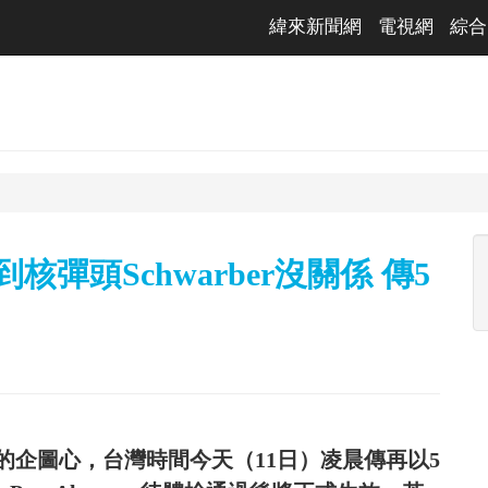
緯來新聞網
電視網
綜合
彈頭Schwarber沒關係 傳5
的企圖心，台灣時間今天（11日）凌晨傳再以5