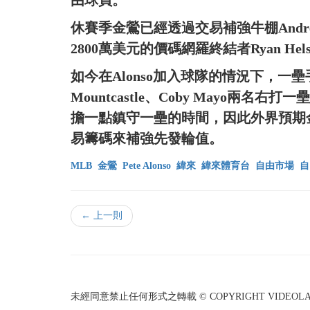
由球員。
休賽季金鶯已經透過交易補強牛棚Andrew Ki
2800萬美元的價碼網羅終結者Ryan Hels
如今在Alonso加入球隊的情況下，一
Mountcastle、Coby Mayo兩名右打
擔一點鎮守一壘的時間，因此外界預期
易籌碼來補強先發輪值。
MLB
金鶯
Pete Alonso
緯來
緯來體育台
自由市場
自
← 上一則
未經同意禁止任何形式之轉載 © COPYRIGHT VIDEOLAND I