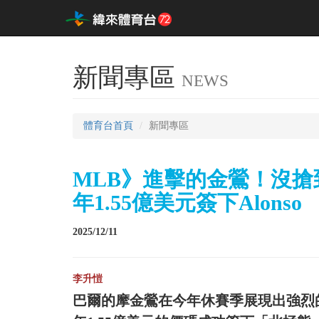
新聞專區
NEWS
體育台首頁
新聞專區
MLB》進擊的金鶯！沒搶到核
年1.55億美元簽下Alonso
2025/12/11
李升愷
巴爾的摩金鶯在今年休賽季展現出強烈