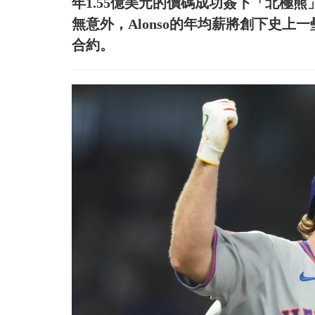
年1.55億美元的價碼成功簽下「北極熊」P
無意外，Alonso的年均薪將創下史
合約。