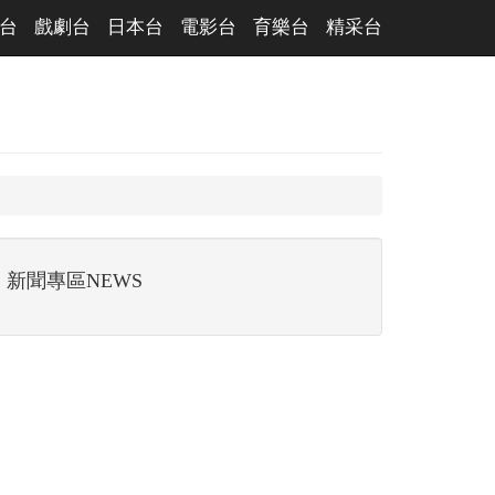
台
戲劇台
日本台
電影台
育樂台
精采台
新聞專區NEWS