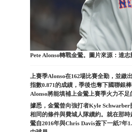
Pete Alonso轉戰金鶯。圖片來源：達
上賽季Alonso在162場比賽全勤，並繳
指數0.871的成績，季後也奪下國聯銀
Alonso將能填補上金鶯上賽季火力不
據悉，金鶯曾向強打者Kyle Schwar
相同的條件與費城人隊續約。就在那時起
鶯自2016年與Chris Davis簽下一