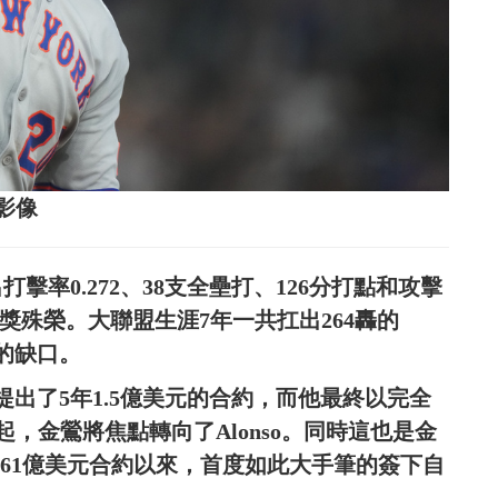
志影像
出打擊率0.272、38支全壘打、126分打點和攻擊
棒獎殊榮。大聯盟生涯7年一共扛出264轟的
足的缺口。
ber提出了5年1.5億美元的合約，而他最終以完全
，金鶯將焦點轉向了Alonso。同時這也是金
紙7年1.61億美元合約以來，首度如此大手筆的簽下自